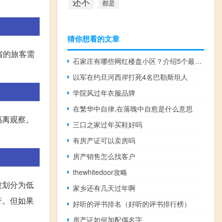
还不
都是
猜你想看的文章
省的旅客需
石家庄有哪些网红楼盘小区？介绍5个最知名地产项目
以军在约旦河西岸打死4名巴勒斯坦人
学院风过年衣服品牌
在繁华中自律,在落魄中自愈是什么意思
隔离观察。
三口之家过年买鞋好吗
有房产证可以卖房吗
房产销售怎么找客户
thewhitedoor攻略
被划分为低
家乡还有几天过年啊
行。但如果
好听的评书排名（好听的评书排行榜）
房产证如何加配偶名字