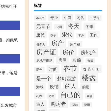
标签
不妨先打开
专业
中国
习俗
二手房
不动产
冬天
元宵节
冬季
公司
宋代
唐代
工作
孩子
客户
施，如佩戴
房产
房产税
很多人
房产证
房价
房地产
攻略
房屋
房地产市场
数据
春节
时间
春节期间
新年
结果，这是
楼盘
是一个
梦幻西游
的人
疫情
游戏
的是
自己的
礼物
英语
考试
购房者
诗人
入出发城市
贷款
费用