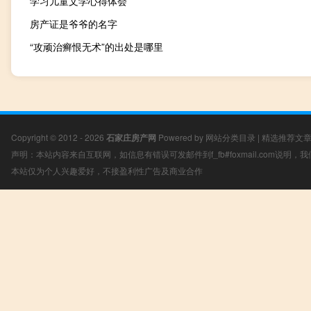
学习儿童文学心得体会
房产证是爷爷的名字
“攻顽治癣恨无术”的出处是哪里
Copyright © 2012 - 2026
石家庄房产网
Powered by
网站分类目录
|
精选推荐文
声明：本站内容来自互联网，如信息有错误可发邮件到f_fb#foxmail.com说明
本站仅为个人兴趣爱好，不接盈利性广告及商业合作