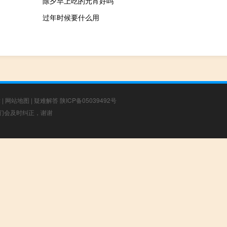
除夕早上吃的元宵好吗
过年时候要什么用
章
|
网站地图
|
疑难解答
陕ICP备05039492号
，我们会及时纠正，谢谢