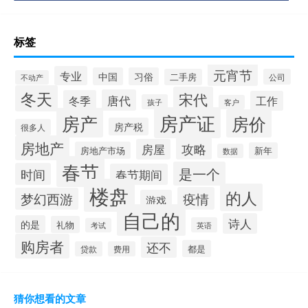
标签
元宵节
专业
中国
习俗
二手房
公司
不动产
冬天
宋代
唐代
冬季
工作
孩子
客户
房产证
房产
房价
房产税
很多人
房地产
攻略
房屋
房地产市场
新年
数据
春节
是一个
时间
春节期间
楼盘
的人
疫情
梦幻西游
游戏
自己的
诗人
的是
礼物
英语
考试
购房者
还不
都是
贷款
费用
猜你想看的文章