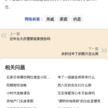
念。
网络标签：
亲戚
家庭
的是
上一篇
过年去大庆需要核算报告吗
下一篇
农村过年了的图片怎么画
相关问题
石家庄有哪些网红楼盘小区？介绍5个最知名地产项目
考了一级建造师再考什么
陀螺财经攻略
西八区的先生们什么梗
小时代攻略通告
宝宝保暖背心冬天贴身吗
房地产门头效果图
“渊明何地堪耕”的出处是哪里