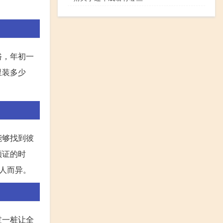
俗，年初一
里装多少
能够找到彼
领证的时
人而异。
过一桩让全