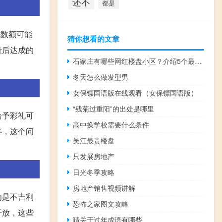
还不
都是
礼数额可能
猜你想看的文章
量后达成的
石家庄有哪些网红楼盘小区？介绍5个最知名地产项目
冬天怎么做发型男
女保镖国语版在线观看（女保镖国语版）
“残菊过重阳”的出处是哪里
给予彩礼可
高中换学校需要什么条件
终，这个问
吴江最贵楼盘
只发展房地产
日光冬季攻略
房地产销售视频讲解
为是不吉利
恐怖之家图文攻略
开放，这些
猜关于过年成语有哪些