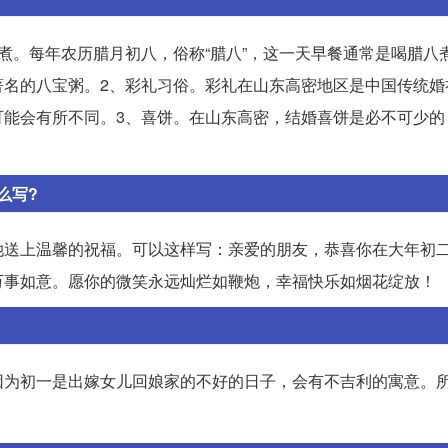
煮。每年农历腊月初八，俗称“腊八”，这一天早餐通常是喝腊八
著名的八宝粥。2、彩礼习俗。彩礼在山东高密地区是中国传统婚
可能会有所不同。3、喜饼。在山东高密，结婚喜饼是必不可少的
么写?
她送上温馨的祝福。可以这样写：亲爱的朋友，恭喜你在大年初
万事如意。愿你的微笑永远灿烂如鞭炮，幸福快乐如烟花绽放！
因为初一是出嫁女儿回娘家的不好的日子，会有不吉利的寓意。