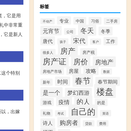
标签
煮，它是用
专业
中国
习俗
二手房
不动产
礼中非常重
冬天
元宵节
冬季
公司
，它是新人
宋代
唐代
工作
孩子
客户
房产
房产税
很多人
房产证
房价
房地产
攻略
房屋
房地产市场
数据
二这个特别
春节
时间
春节期间
新年
楼盘
是一个
梦幻西游
的人
疫情
游戏
的是
自己的
所以，出嫁
礼物
英语
考试
购房者
诗人
贷款
费用