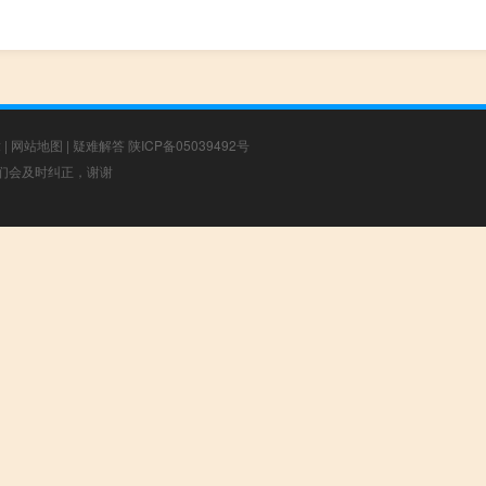
章
|
网站地图
|
疑难解答
陕ICP备05039492号
，我们会及时纠正，谢谢