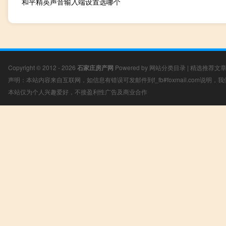
和平精英声音输入端设置选哪个
Copyright © 2012 - 2026
石家庄房产网
Powered by
网站分类目录
|
精选推荐文
声明：本站内容来自互联网，如信息有错误可发邮件到f_fb#foxmail.com说明
本站仅为个人兴趣爱好，不接盈利性广告及商业合作