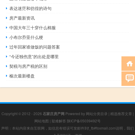
表达迷茫和彷徨的诗句
房产最新资讯
中国大年三十穿什么棉服
小布尔乔亚什么梗
过年回家谁做饭的问题答案
“今还独伤意”的出处是哪里
契税与房产税的区别
榆次最新楼盘
Copyright © 2012 - 2026
石家庄房产网
Powered by
网站分类目录
|
精选推荐文章
|
网站地图
|
疑难解答
陕ICP备05039492号
声明：本站内容来自互联网，如信息有错误可发邮件到f_fb#foxmail.com说明，我们