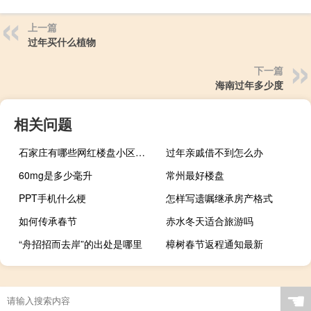
上一篇
过年买什么植物
下一篇
海南过年多少度
相关问题
石家庄有哪些网红楼盘小区？介绍5个最知名地产项目
过年亲戚借不到怎么办
60mg是多少毫升
常州最好楼盘
PPT手机什么梗
怎样写遗嘱继承房产格式
如何传承春节
赤水冬天适合旅游吗
“舟招招而去岸”的出处是哪里
樟树春节返程通知最新
山东德州最新楼盘价格
☚