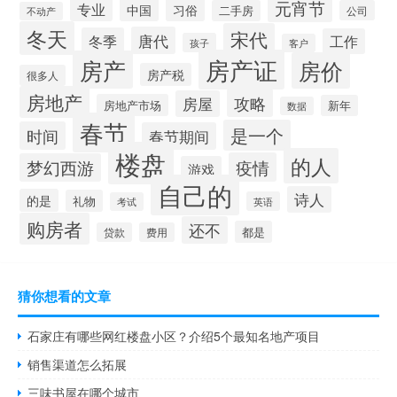
元宵节
专业
中国
习俗
二手房
公司
不动产
冬天
宋代
唐代
冬季
工作
孩子
客户
房产证
房产
房价
房产税
很多人
房地产
攻略
房屋
房地产市场
新年
数据
春节
是一个
时间
春节期间
楼盘
的人
疫情
梦幻西游
游戏
自己的
诗人
的是
礼物
英语
考试
购房者
还不
都是
贷款
费用
猜你想看的文章
石家庄有哪些网红楼盘小区？介绍5个最知名地产项目
销售渠道怎么拓展
三味书屋在哪个城市