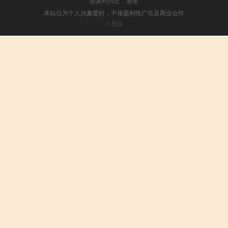
会及时纠正，谢谢
本站仅为个人兴趣爱好，不接盈利性广告及商业合作
小男孩