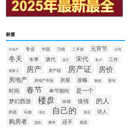
标签
元宵节
专业
中国
习俗
二手房
公司
不动产
冬天
宋代
唐代
冬季
工作
孩子
客户
房产证
房产
房价
房产税
很多人
房地产
攻略
房屋
房地产市场
新年
数据
春节
是一个
时间
春节期间
楼盘
的人
疫情
梦幻西游
游戏
自己的
诗人
的是
礼物
英语
考试
购房者
还不
都是
贷款
费用