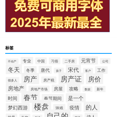
标签
元宵节
专业
中国
习俗
二手房
公司
不动产
冬天
宋代
唐代
冬季
工作
孩子
客户
房产证
房产
房价
房产税
很多人
房地产
攻略
房屋
房地产市场
新年
数据
春节
是一个
时间
春节期间
楼盘
的人
疫情
梦幻西游
游戏
自己的
诗人