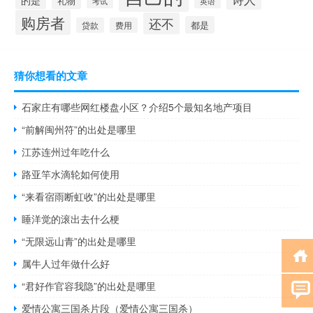
的是
礼物
英语
考试
购房者
还不
都是
贷款
费用
猜你想看的文章
石家庄有哪些网红楼盘小区？介绍5个最知名地产项目
“前解闽州符”的出处是哪里
江苏连州过年吃什么
路亚竿水滴轮如何使用
“来看宿雨断虹收”的出处是哪里
睡洋觉的滚出去什么梗
“无限远山青”的出处是哪里
属牛人过年做什么好
“君好作官容我隐”的出处是哪里
爱情公寓三国杀片段（爱情公寓三国杀）