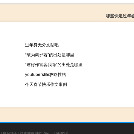
哪些快递过年
过年身无分文贴吧
“绩为蠲邪著”的出处是哪里
“君好作官容我隐”的出处是哪里
youtuberslife攻略性格
今天春节快乐作文事例
章
|
网站地图
|
疑难解答
陕ICP备05039492号