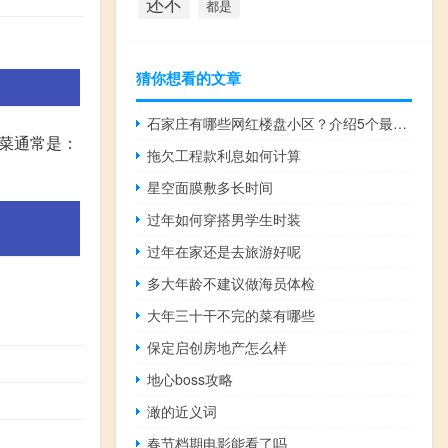
还不
都是
猜你想看的文章
石家庄有哪些网红楼盘小区？介绍5个最知名地产项目
菜通常是：
拖欠工程款利息如何计算
星空面膜敷多长时间
过年如何穿搭男学生时装
过年在家还是去旅游好呢
多大年龄不建议做海员体检
大年三十干不完的菜有哪些
保定启创房地产怎么样
地心boss攻略
澉的近义词
春节档期电影能看了吗