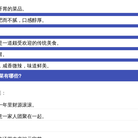
开胃的菜品。
肥而不腻，口感醇厚。
。
是一道颇受欢迎的传统美食。
胃。
，咸香微辣，味道鲜美。
菜有哪些?
菜：
一年里财源滚滚。
意一家人团聚在一起。
。