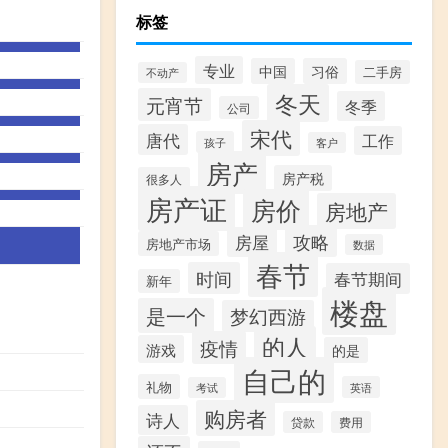
标签
专业
中国
习俗
二手房
不动产
冬天
元宵节
冬季
公司
宋代
唐代
工作
孩子
客户
房产
房产税
很多人
房产证
房价
房地产
攻略
房屋
房地产市场
数据
春节
时间
春节期间
新年
楼盘
是一个
梦幻西游
的人
疫情
游戏
的是
自己的
礼物
英语
考试
购房者
诗人
贷款
费用