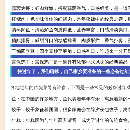
蒜蓉烤虾：虾肉鲜嫩，搭配蒜蓉香气，口感鲜美，是一道
红烧肉：色香味俱佳的红烧肉，是年夜饭中的经典之选，
清蒸鲈鱼：清蒸鲈鱼肉质鲜嫩，营养丰富，口感清淡爽口
糖醋排骨：咸甜可口的糖醋排骨，肉质酥烂，香气扑鼻，
干煸四季豆：四季豆炒至酥脆，口感香口，吃起来十分开
宫保鸡丁：宫保鸡丁是一道具有浓郁中式风味的经典菜品
快过年了，我们聊聊，自己家乡要准备的一些必备过年
各地过年的传统菜肴有许多，下面是一些常见的必备过年
鱼：在中国的许多地方，鱼代表着年年有余，寓意着新的
饺子：饺子象征着团圆，很多家庭会在除夕夜包饺子，寓
年糕：年糕因为与年年高升谐音，成为了过年的传统食物