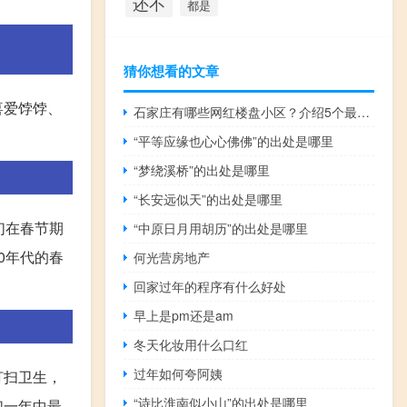
还不
都是
猜你想看的文章
喜爱饽饽、
石家庄有哪些网红楼盘小区？介绍5个最知名地产项目
。
“平等应缘也心心佛佛”的出处是哪里
“梦绕溪桥”的出处是哪里
“长安远似天”的出处是哪里
们在春节期
“中原日月用胡历”的出处是哪里
0年代的春
何光营房地产
回家过年的程序有什么好处
早上是pm还是am
冬天化妆用什么口红
过年如何夸阿姨
打扫卫生，
“诗比淮南似小山”的出处是哪里
们一年中最