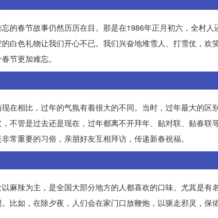
忘的春节故事仍然历历在目。那是在1986年正月初六，全村人
空的白色礼物让我们开心不已。我们兴奋地堆雪人、打雪仗，欢
个春节更加难忘。
与现在相比，过年的气氛有着很大的不同。当时，过年最大的区
过，不管是过去还是现在，过年都离不开拜年、贴对联、贴春联
是非常重要的习俗，亲朋好友互相拜访，传递新春祝福。
食以麻辣为主，是全国大部分地方的人都喜欢的口味。尤其是有
惯。比如，在除夕夜，人们会在家门口放鞭炮，以驱走邪灵，保