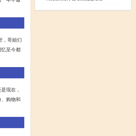
密，哥姐们
回忆至今都
还是现在，
游、购物和