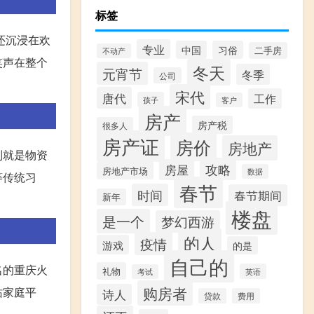
标签
还沉浸在欢
专业
中国
习俗
二手房
不动产
笑声在整个
冬天
元宵节
冬季
公司
宋代
唐代
工作
孩子
客户
房产
房产税
很多人
房产证
房价
房地产
别就是物资
攻略
房屋
房地产市场
数据
等传统习
春节
时间
春节期间
新年
楼盘
是一个
梦幻西游
的人
疫情
游戏
的是
自己的
名的重庆火
礼物
英语
考试
购房者
佑家庭平
诗人
贷款
费用