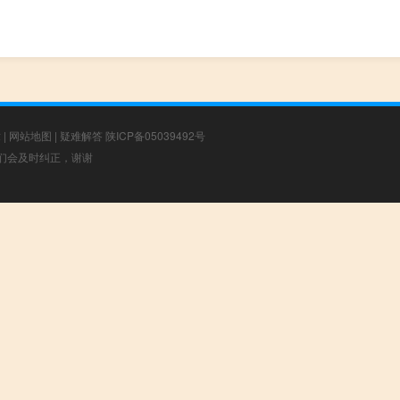
章
|
网站地图
|
疑难解答
陕ICP备05039492号
，我们会及时纠正，谢谢