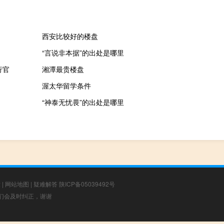
西安比较好的楼盘
“言说非本据”的出处是哪里
行官
湘潭最贵楼盘
渥太华留学条件
“神泰无忧畏”的出处是哪里
章
|
网站地图
|
疑难解答
陕ICP备05039492号
，我们会及时纠正，谢谢