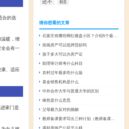
还不
都是
适合的选
猜你想看的文章
石家庄有哪些网红楼盘小区？介绍5个最知名地产项目
和温暖，增
按揭房产可以抵押贷款吗
安全会有一
孩子多大可以办房产证
助理审计师考什么科目
健康、适应
农村过年最多吃什么饭
。
基金销售机构是什么
中外合作大学与普通大学的区别
竦然是什么意思
他进家门是
父母极力反对的婚姻
教师备课要求写出三种计划（教师备课要求）
盛励房地产公司怎么样
认为女儿嫁