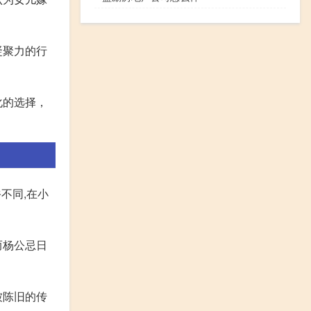
凝聚力的行
化的选择，
不同,在小
而杨公忌日
被陈旧的传