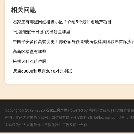
相关问题
石家庄有哪些网红楼盘小区？介绍5个最知名地产项目
“七盏能醒千日卧”的出处是哪里
中国平安多位高管变更！陈心颖辞任 郭晓涛接棒集团联席首席执
高新区楼盘有哪些
松狮犬什么价位啊
尼康d800e和尼康d810对比测试
Copyright © 2012 - 2026
石家庄房产网
Powered by
网站分类目录
|
精选推荐文
声明：本站内容来自互联网，如信息有错误可发邮件到f_fb#foxmail.com说明
本站仅为个人兴趣爱好，不接盈利性广告及商业合作