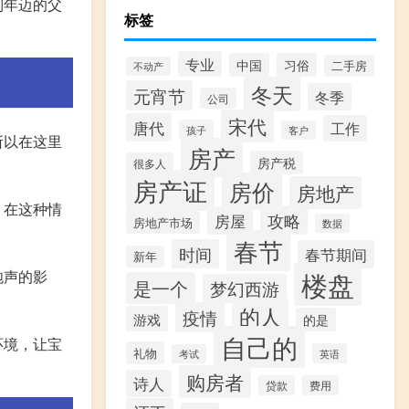
到年迈的父
标签
专业
中国
习俗
二手房
不动产
冬天
元宵节
冬季
公司
宋代
唐代
工作
孩子
客户
所以在这里
房产
房产税
很多人
房产证
房价
房地产
，在这种情
攻略
房屋
房地产市场
数据
春节
时间
春节期间
新年
楼盘
炮声的影
是一个
梦幻西游
的人
疫情
游戏
的是
自己的
环境，让宝
礼物
英语
考试
购房者
诗人
贷款
费用