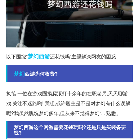
梦幻西游
以下围绕“
还花钱吗”主题解决网友的困惑
梦幻
西游为何收费?
执笔,一位在游戏圈摸爬滚打十余年的在职老兵,天天聊游
戏,关注不迷路哟! 我想,或许题主是不是对梦幻有什么误解
呢?我虽然脱坑梦幻多年,但从来不觉得梦幻“... 熟悉。
梦幻西游这个网游需要花钱玩吗?还是只是买装备要
钱?