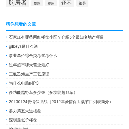
购房者
还不
都是
贷款
费用
猜你想看的文章
石家庄有哪些网红楼盘小区？介绍5个最知名地产项目
gilbeys是什么酒
事业单位综合类考试考什么
过年超市哪天营业最好
三氯乙烯生产工艺原理
为什么电脑叫PC
多功能越野车多少钱（多功能越野车）
20130124爱情保卫战（2012年爱情保卫战节目列表简介）
群力第五大道楼盘
深圳最低价楼盘
编程猫攻略