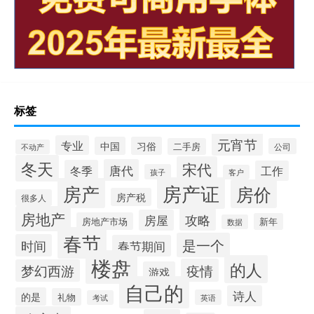
标签
元宵节
专业
中国
习俗
二手房
公司
不动产
冬天
宋代
唐代
冬季
工作
孩子
客户
房产证
房产
房价
房产税
很多人
房地产
攻略
房屋
房地产市场
新年
数据
春节
是一个
时间
春节期间
楼盘
的人
疫情
梦幻西游
游戏
自己的
诗人
的是
礼物
英语
考试