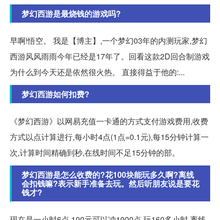
梦幻西游是最烧钱的游戏吗?
早啊!悟空。 我是【博主】,一个梦幻03年的内测玩家,梦幻
西游风风雨雨今年已经是17年了。回看这款2D回合制游戏
为什么到今天还是依然很火热。 直接得益于他的:...
梦幻西游如何扣费?
《梦幻西游》以网易充值一卡通的方式支付游戏费用,收费
方式以点计算进行,每小时4点(1点=0.1元),每15分钟计算一
次,计算时间精确到秒,在线时间不足15分钟的部。
梦幻西游是怎么收费的?花100块能玩多久啊?离线
会扣钱嘛?表示新手准备去玩。然后听朋友说是要花
钱才?
现在是一小时6点,100元可以冲1000点,玩160多小时,离线