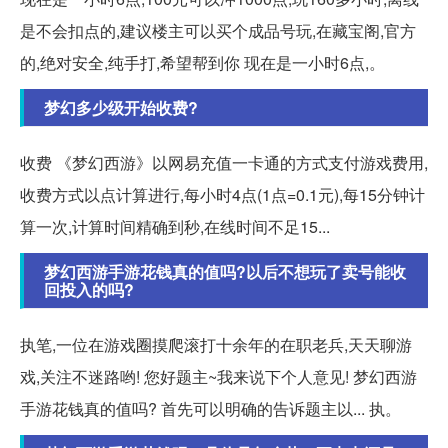
是不会扣点的,建议楼主可以买个成品号玩,在藏宝阁,官方
的,绝对安全,纯手打,希望帮到你 现在是一小时6点,。
梦幻多少级开始收费?
收费 《梦幻西游》以网易充值一卡通的方式支付游戏费用,
收费方式以点计算进行,每小时4点(1点=0.1元),每15分钟计
算一次,计算时间精确到秒,在线时间不足15...
梦幻西游手游花钱真的值吗?以后不想玩了卖号能收
回投入的吗?
执笔,一位在游戏圈摸爬滚打十余年的在职老兵,天天聊游
戏,关注不迷路哟! 您好题主~我来说下个人意见! 梦幻西游
手游花钱真的值吗? 首先可以明确的告诉题主以... 执。