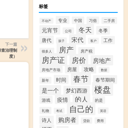
标签
专业
中国
习俗
二手房
不动产
冬天
元宵节
冬季
公司
宋代
唐代
工作
孩子
客户
下一篇
房产
排查治理制
房产税
很多人
度）
房产证
房价
房地产
攻略
房屋
房地产市场
数据
春节
时间
春节期间
新年
楼盘
是一个
梦幻西游
的人
疫情
游戏
的是
自己的
礼物
英语
考试
购房者
诗人
贷款
费用