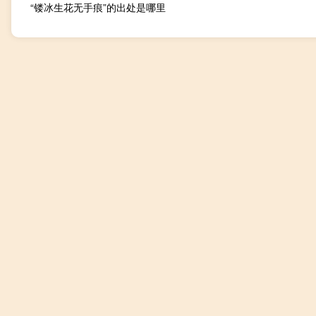
“镂冰生花无手痕”的出处是哪里