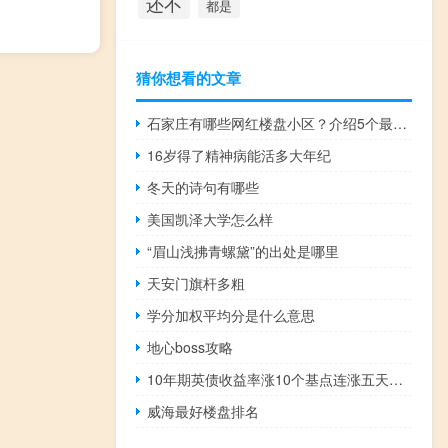
还不
都是
猜你想看的文章
石家庄有哪些网红楼盘小区？介绍5个最知名地产项目
16岁得了精神病能活多大年纪
冬天的诗句有哪些
美国凯泽大学怎么样
“眉山浅拂青螺黛”的出处是哪里
天安门旗杆多粗
学分加权平均分是什么意思
地心boss攻略
10年期英债收益率涨10个基点连涨五天货币市场加大对英国央行加息前景的押注
威海最好楼盘排名