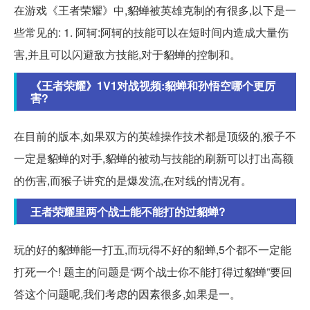
在游戏《王者荣耀》中,貂蝉被英雄克制的有很多,以下是一
些常见的: 1. 阿轲:阿轲的技能可以在短时间内造成大量伤
害,并且可以闪避敌方技能,对于貂蝉的控制和。
《王者荣耀》1V1对战视频:貂蝉和孙悟空哪个更厉
害?
在目前的版本,如果双方的英雄操作技术都是顶级的,猴子不
一定是貂蝉的对手,貂蝉的被动与技能的刷新可以打出高额
的伤害,而猴子讲究的是爆发流,在对线的情况有。
王者荣耀里两个战士能不能打的过貂蝉?
玩的好的貂蝉能一打五,而玩得不好的貂蝉,5个都不一定能
打死一个! 题主的问题是“两个战士你不能打得过貂蝉”要回
答这个问题呢,我们考虑的因素很多,如果是一。