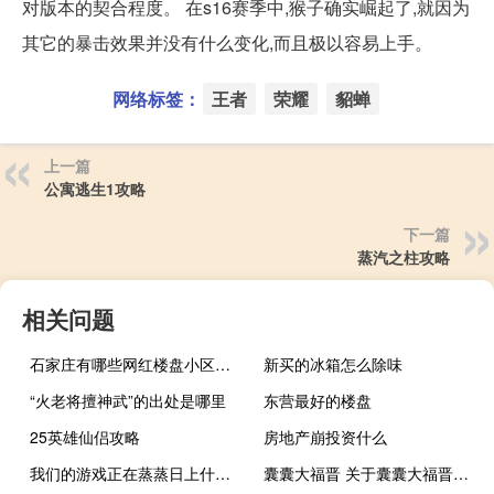
对版本的契合程度。 在s16赛季中,猴子确实崛起了,就因为
其它的暴击效果并没有什么变化,而且极以容易上手。
网络标签：
王者
荣耀
貂蝉
上一篇
公寓逃生1攻略
下一篇
蒸汽之柱攻略
相关问题
石家庄有哪些网红楼盘小区？介绍5个最知名地产项目
新买的冰箱怎么除味
“火老将擅神武”的出处是哪里
东营最好的楼盘
25英雄仙侣攻略
房地产崩投资什么
我们的游戏正在蒸蒸日上什么梗
囊囊大福晋 关于囊囊大福晋的介绍