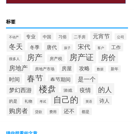
标签
元宵节
专业
中国
习俗
二手房
公司
不动产
冬天
宋代
唐代
冬季
工作
孩子
客户
房产证
房产
房价
房产税
很多人
房地产
攻略
房屋
房地产市场
新年
数据
春节
是一个
时间
春节期间
楼盘
的人
疫情
梦幻西游
游戏
自己的
诗人
的是
礼物
英语
考试
购房者
还不
都是
贷款
费用
猜你想看的文章