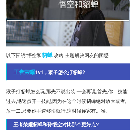
貂蝉
以下围绕“悟空和
攻略”主题解决网友的困惑
王者
荣耀
1v1，猴子怎么打貂蝉?
猴子打貂蝉怎么玩,那先不说出装,一会再说,首先,你二技能
过去,迅速点开一技能,因为在这个时候貂蝉绝对放大或者,
放一二,只要你手速够快就行,这时候你家有... 猴。
王者荣耀貂蝉和孙悟空对比那个更好点?