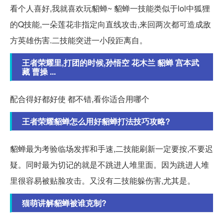
看个人喜好,我就喜欢玩貂蝉~ 貂蝉一技能类似于lol中狐狸
的Q技能,一朵莲花非指定向直线攻击,来回两次都可造成敌
方英雄伤害.二技能突进一小段距离自。
王者荣耀里,打团的时候,孙悟空 花木兰 貂蝉 宫本武
藏 曹操 ...
配合得好都好使 都不错,看你适合用哪个
王者荣耀貂蝉怎么用好貂蝉打法技巧攻略?
貂蝉最为考验临场发挥和手速,二技能刷新一定要按,不要迟
疑。同时最为切记的就是不跳进人堆里面。因为跳进人堆
里很容易被贴脸攻击。又没有二技能躲伤害,尤其是。
猫萌讲解貂蝉被谁克制?