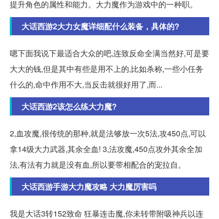
提升角色的属性和能力。大力魔作为游戏中的一种职。
大话西游2大力女魔详细配什么装备，具体的?
嗯下面我说下最适合大众的吧,连致反命全满当然好,可是要
大大的钱,但是其中有些是用不上的,比如杀称,一些小任务
什么的,命中作用不大,当反击就很好用了,而...
大话西游2该怎么练大力魔?
2,血攻魔,很传统的那种,就是法够放一次5法,攻450点,可以
拿14级大力武器,其余全血! 3,法攻魔,450点攻外其余全加
法,有法有力就是没有血,所以要带相配合的宠拉自。
大话西游手游大力魔攻略 大力魔厉害吗
我是大话3转152致命 狂暴连击魔,你未转带附吸神兵以连