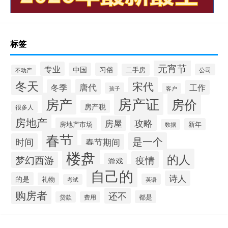
标签
元宵节
专业
中国
习俗
二手房
公司
不动产
冬天
宋代
唐代
冬季
工作
孩子
客户
房产证
房产
房价
房产税
很多人
房地产
攻略
房屋
房地产市场
新年
数据
春节
是一个
时间
春节期间
楼盘
的人
疫情
梦幻西游
游戏
自己的
诗人
的是
礼物
英语
考试
购房者
还不
都是
贷款
费用