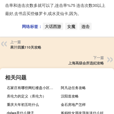
击率和连击次数多就可以了,连击率%75 连击次数30以上
最好,去书店买些修罗卡,或水灵仙卡,因为。
网络标签：
大话西游
女魔
连击
上一篇
果汁四溅110关攻略
下一篇
上海高级会所选妃攻略
相关问题
石家庄有哪些网红楼盘小区？介绍5个最知名地产项目
阿凡达任务攻略
库伦力的定义（库伦力）
汉阳造攻略
重庆大年初五吃什么
金石房地产怎样
dalwa是什么牌子
爸妈给女朋友拜年送什么好