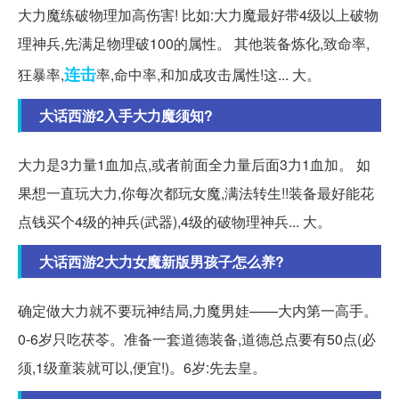
大力魔练破物理加高伤害! 比如:大力魔最好带4级以上破物
理神兵,先满足物理破100的属性。 其他装备炼化,致命率,
连击
狂暴率,
率,命中率,和加成攻击属性!这... 大。
大话西游2入手大力魔须知?
大力是3力量1血加点,或者前面全力量后面3力1血加。 如
果想一直玩大力,你每次都玩女魔,满法转生!!装备最好能花
点钱买个4级的神兵(武器),4级的破物理神兵... 大。
大话西游2大力女魔新版男孩子怎么养?
确定做大力就不要玩神结局,力魔男娃——大内第一高手。
0-6岁只吃茯苓。准备一套道德装备,道德总点要有50点(必
须,1级童装就可以,便宜!)。6岁:先去皇。