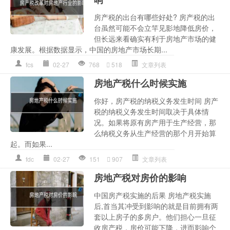
房产税的出台有哪些好处? 房产税的出
台虽然可能不会立竿见影地降低房价，
但长远来看确实有利于房地产市场的健
康发展。根据数据显示，中国的房地产市场长期...
fcs
02-27
768
518
文章列表
房地产税什么时候实施
你好，房产税的纳税义务发生时间 房产
税的纳税义务发生时间取决于具体情
况。如果将原有房产用于生产经营，那
么纳税义务从生产经营的那个月开始算
起。而如果...
fdc
02-27
151
907
文章列表
房地产税对房价的影响
中国房产税实施的后果 房地产税实施
后,首当其冲受到影响的就是目前拥有两
套以上房子的多房户。他们担心一旦征
收房产税，房价可能下降，进而影响个