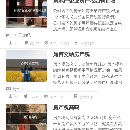
房地产企业房产税如何征收
公司名下的房子如何缴纳房产税 根据
《中华人民共和国房产税暂行条例》，
公司名下的房子每年都要按照规定交纳
房产税。虽然说到交税可能会有点心
疼，但是遵纪...
fdc
02-27
622
298
文章列表
如何交纳房产税
房产税怎么交，法律怎样规定 房产税的
缴纳时间是根据不同情况而定的，如果
将原有房产用于生产经营，那么从生产
经营之月起开始缴纳；如果自行新建房
屋用于生...
rhj
02-27
342
473
文章列表
房产税高吗
房产税到底有多高？-ZOL问答 房产税
一直是许多人关心的问题，究竟有多高
呢？根据国家政策规定，房产税的税率