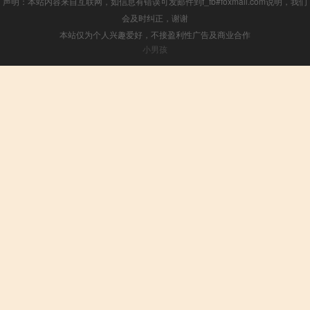
声明：本站内容来自互联网，如信息有错误可发邮件到f_fb#foxmail.com说明，我们
会及时纠正，谢谢
本站仅为个人兴趣爱好，不接盈利性广告及商业合作
小男孩