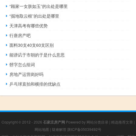
“顾家一女肤如玉”的出处是哪里
“掘地取云根”的出处是哪里
天津高考有哪些优势
行唐房产吧
面料30支40支60支区别
能谤讥于市朝的于是什么意思
髈字怎么组词
房地产运营岗好吗
乒乓球直拍和横排的优缺点
Copyright © 2012 - 2026
石家庄房产网
Powered by
网站分类目录
|
精选推荐文章
|
网站地图
|
疑难解答
陕ICP备05039492号