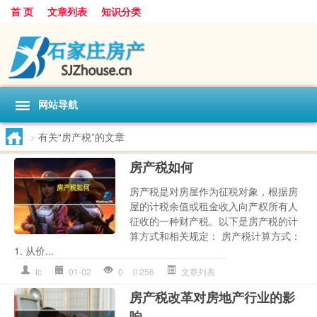
首 页
文章列表
知识分类
网站导航
>
有关“房产税”的文章
房产税如何
房产税是对房屋作为征税对象，根据房
屋的计税余值或租金收入向产权所有人
征收的一种财产税。以下是房产税的计
算方式和相关规定： 房产税计算方式：
1. 从价...
fc
01-02
0
256
文章列表
房产税改革对房地产行业的影
响