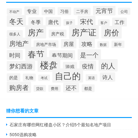
元宵节
专业
中国
习俗
二手房
公司
不动产
冬天
宋代
唐代
冬季
工作
孩子
客户
房产证
房产
房价
房产税
很多人
房地产
攻略
房屋
房地产市场
新年
数据
春节
是一个
时间
春节期间
楼盘
的人
疫情
梦幻西游
游戏
自己的
诗人
的是
礼物
英语
考试
购房者
还不
都是
贷款
费用
猜你想看的文章
石家庄有哪些网红楼盘小区？介绍5个最知名地产项目
5050选购攻略