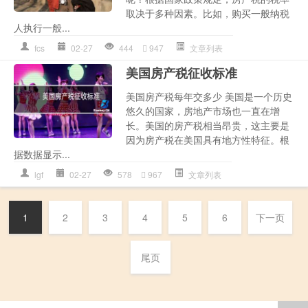
取决于多种因素。比如，购买一般纳税
人执行一般...
fcs
02-27
444
947
文章列表
美国房产税征收标准
美国房产税每年交多少 美国是一个历史
悠久的国家，房地产市场也一直在增
长。美国的房产税相当昂贵，这主要是
因为房产税在美国具有地方性特征。根
据数据显示...
lgf
02-27
578
967
文章列表
1
2
3
4
5
6
下一页
尾页