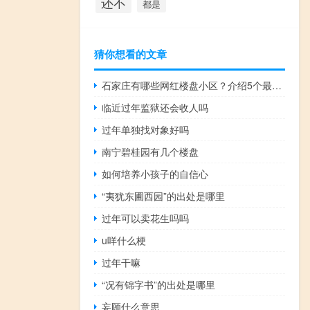
还不
都是
猜你想看的文章
石家庄有哪些网红楼盘小区？介绍5个最知名地产项目
临近过年监狱还会收人吗
过年单独找对象好吗
南宁碧桂园有几个楼盘
如何培养小孩子的自信心
“夷犹东圃西园”的出处是哪里
过年可以卖花生吗吗
u咩什么梗
过年干嘛
“况有锦字书”的出处是哪里
妄顾什么意思