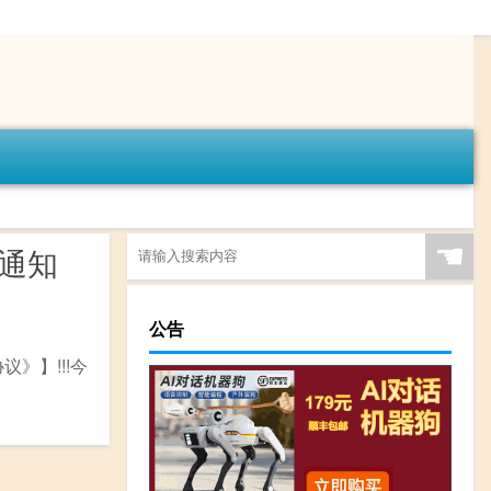
☚
权通知
公告
议》】!!!今