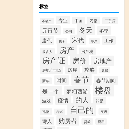
标签
专业
中国
习俗
二手房
不动产
冬天
元宵节
冬季
公司
宋代
唐代
工作
孩子
客户
房产
房产税
很多人
房产证
房价
房地产
攻略
房屋
房地产市场
数据
春节
时间
春节期间
新年
楼盘
是一个
梦幻西游
的人
疫情
游戏
的是
自己的
礼物
英语
考试
购房者
诗人
贷款
费用