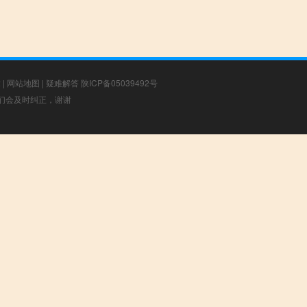
章
|
网站地图
|
疑难解答
陕ICP备05039492号
，我们会及时纠正，谢谢