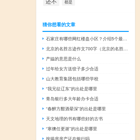
还不
都是
猜你想看的文章
石家庄有哪些网红楼盘小区？介绍5个最知名地产项目
北京的名胜古迹作文700字（北京的名胜古迹）
产媪的意思是什么
过年给女方送饺子多少合适
山大教育集团包括哪些学校
“我兄征辽东”的出处是哪里
青岛银行多大年龄办卡合适
“春醉方酣酒晕深”的出处是哪里
天文地理的书有哪些好的古书
“寒燠任更谢”的出处是哪里
按揭房房产证在银行吗