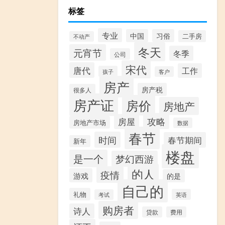
标签
专业
中国
习俗
二手房
不动产
冬天
元宵节
冬季
公司
宋代
唐代
工作
孩子
客户
房产
房产税
很多人
房产证
房价
房地产
攻略
房屋
房地产市场
数据
春节
时间
春节期间
新年
楼盘
是一个
梦幻西游
的人
疫情
游戏
的是
自己的
礼物
英语
考试
购房者
诗人
贷款
费用