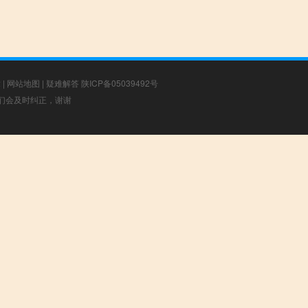
章
|
网站地图
|
疑难解答
陕ICP备05039492号
，我们会及时纠正，谢谢