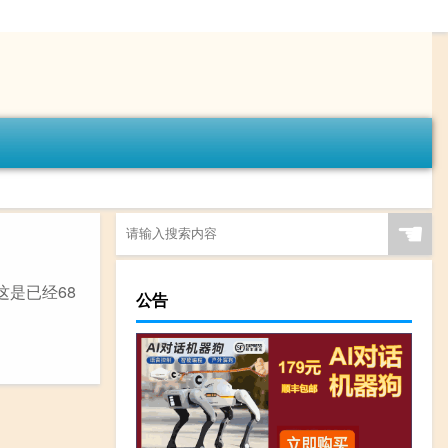
☚
这是已经68
公告