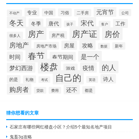
元宵节
专业
中国
习俗
二手房
公司
不动产
冬天
宋代
唐代
冬季
工作
孩子
客户
房产证
房产
房价
房产税
很多人
房地产
攻略
房屋
房地产市场
新年
数据
春节
是一个
时间
春节期间
楼盘
的人
疫情
梦幻西游
游戏
自己的
诗人
的是
礼物
英语
考试
购房者
还不
都是
贷款
费用
猜你想看的文章
石家庄有哪些网红楼盘小区？介绍5个最知名地产项目
鬼畜3g攻略