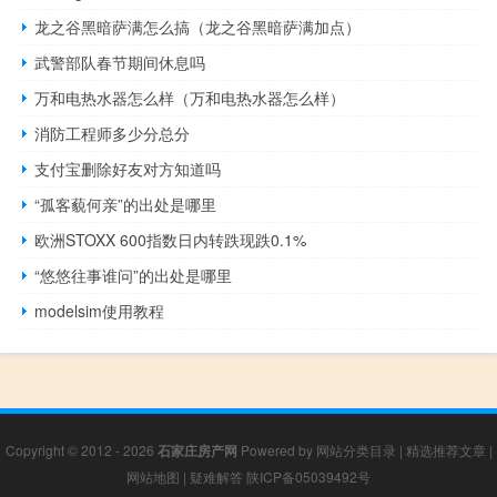
龙之谷黑暗萨满怎么搞（龙之谷黑暗萨满加点）
武警部队春节期间休息吗
万和电热水器怎么样（万和电热水器怎么样）
消防工程师多少分总分
支付宝删除好友对方知道吗
“孤客藐何亲”的出处是哪里
欧洲STOXX 600指数日内转跌现跌0.1%
“悠悠往事谁问”的出处是哪里
modelsim使用教程
Copyright © 2012 - 2026
石家庄房产网
Powered by
网站分类目录
|
精选推荐文章
|
网站地图
|
疑难解答
陕ICP备05039492号