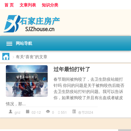
首 页
文章列表
知识分类
网站导航
>
有关“喜丧”的文章
过年最怕打针了
春节期间被狗咬了，去卫生防疫站能打
针吗 你问的问题是关于被狗咬伤后能否
去卫生防疫站打针的问题。我可以告诉
你，如果被狗咬了并且有出血或者破皮
情况，那...
gnz
02-12
0
551
春节2024