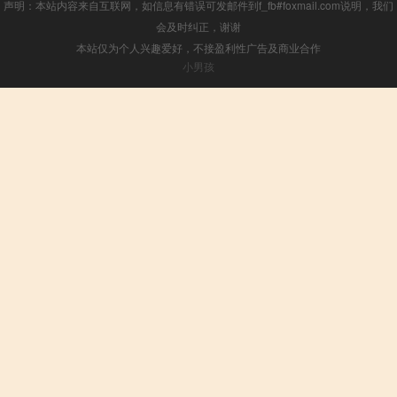
声明：本站内容来自互联网，如信息有错误可发邮件到f_fb#foxmail.com说明，我们
会及时纠正，谢谢
本站仅为个人兴趣爱好，不接盈利性广告及商业合作
小男孩