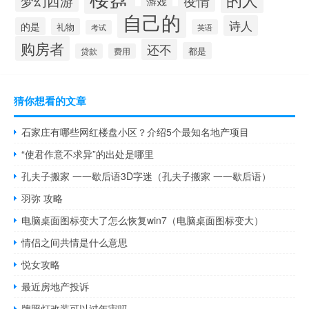
疫情
梦幻西游
游戏
自己的
诗人
的是
礼物
英语
考试
购房者
还不
都是
贷款
费用
猜你想看的文章
石家庄有哪些网红楼盘小区？介绍5个最知名地产项目
“使君作意不求异”的出处是哪里
孔夫子搬家 一一歇后语3D字迷（孔夫子搬家 一一歇后语）
羽弥 攻略
电脑桌面图标变大了怎么恢复win7（电脑桌面图标变大）
情侣之间共情是什么意思
悦女攻略
最近房地产投诉
牌照灯改装可以过年审吗