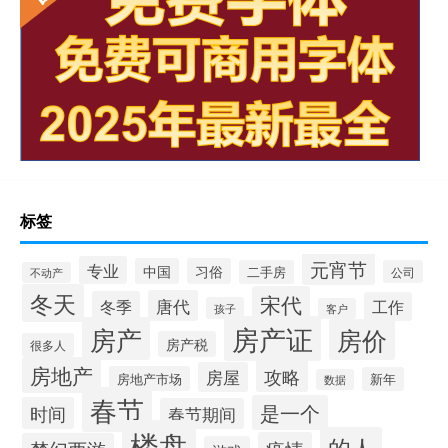
标签
元宵节
专业
中国
习俗
二手房
公司
不动产
冬天
宋代
唐代
冬季
工作
孩子
客户
房产证
房产
房价
房产税
很多人
房地产
攻略
房屋
房地产市场
新年
数据
春节
是一个
时间
春节期间
楼盘
的人