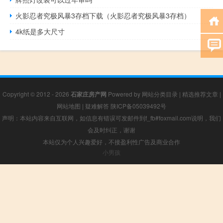
火影忍者究极风暴3存档下载（火影忍者究极风暴3存档）
4k纸是多大尺寸
Copyright © 2012 - 2026
石家庄房产网
Powered by
网站分类目录
|
精选推荐文章
|
网站地图
|
疑难解答
陕ICP备05039492号
声明：本站内容来自互联网，如信息有错误可发邮件到f_fb#foxmail.com说明，我们
会及时纠正，谢谢
本站仅为个人兴趣爱好，不接盈利性广告及商业合作
小男孩