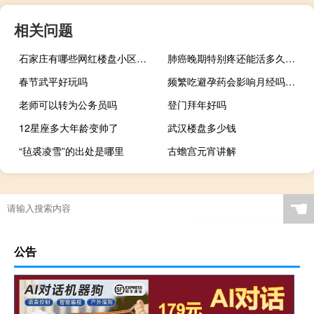
相关问题
石家庄有哪些网红楼盘小区？介绍5个最知名地产项目
肺癌晚期特别疼还能活多久（肺癌晚期疼痛难忍能活多久）
春节武平好玩吗
频繁吃避孕药会影响月经吗（吃避孕药会影响月经吗）
老师可以转为公务员吗
登门拜年好吗
12星座多大年龄变帅了
武汉楼盘多少钱
“毡裘凌雪”的出处是哪里
古蟾宫元宵讲解
“自言谷中万修筠”的出处是哪里
☚
公告