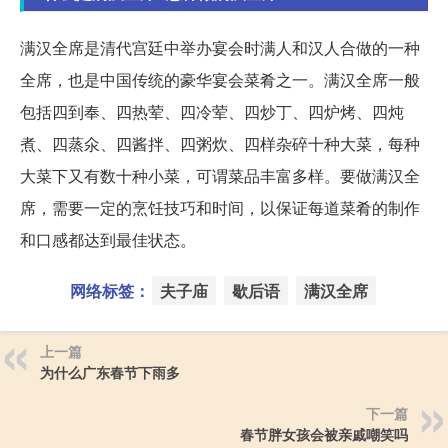
满汉全席是清代宫廷中举办宴会时满人和汉人合做的一种
全席，也是中国传统的豪华宴会菜肴之一。满汉全席一般
包括四到奉、四热荤、四冷荤、四炒丁、四炉烤、四炖
煮、四蒸氽、四酱拌、四粥炊、四样杂碎十种大菜，每种
大菜下又有数十种小菜，可谓菜品丰富多样。要做满汉全
席，需要一定的烹饪技巧和时间，以保证每道菜肴的制作
和口感都达到最佳状态。
网络标签：
夫子庙
歇后语
满汉全席
上一篇
为什么广东春节下雨多
下一篇
春节胖女孩会被亲戚嘲笑吗