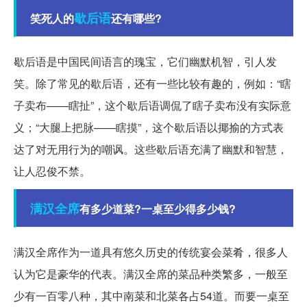
歇后语
笑死人的
还有哪些?
歇后语是中国民间语言的瑰宝，它们幽默机智，引人发
笑。除了常见的歇后语，还有一些比较有趣的，例如：“瞎
子卖布——瞎扯”，这个歇后语调侃了瞎子卖布没有实际意
义；“大腿上把脉——瞎摸”，这个歇后语以揶揄的方式表
达了对无用行为的嘲讽。这些歇后语充满了幽默和智慧，
让人忍俊不禁。
满汉全席
有多少道菜?一桌至少得多少钱?
满汉全席作为一道具有悠久历史的传统宴会菜肴，很多人
认为它是豪华的代表。满汉全席的菜品种类繁多，一般至
少有一百零八种，其中南菜和北菜各占54道。而要一桌至