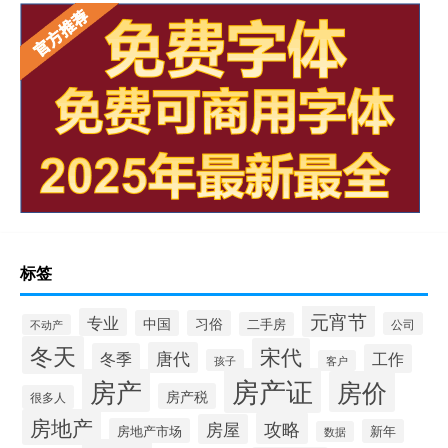
标签
元宵节
专业
中国
习俗
二手房
公司
不动产
冬天
宋代
唐代
冬季
工作
孩子
客户
房产证
房产
房价
房产税
很多人
房地产
攻略
房屋
房地产市场
新年
数据