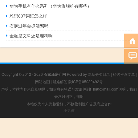
华为手机有什么系列（华为旗舰机有哪些）
雅思807词汇怎么样
石狮过年会抓酒驾吗
金融是文科还是理科啊
Copyright © 2012 - 2026
石家庄房产网
Powered by
网站分类目录
|
精选推荐文章
|
网站地图
|
疑难解答
陕ICP备05039492号
声明：本站内容来自互联网，如信息有错误可发邮件到f_fb#foxmail.com说明，我们
会及时纠正，谢谢
本站仅为个人兴趣爱好，不接盈利性广告及商业合作
小男孩