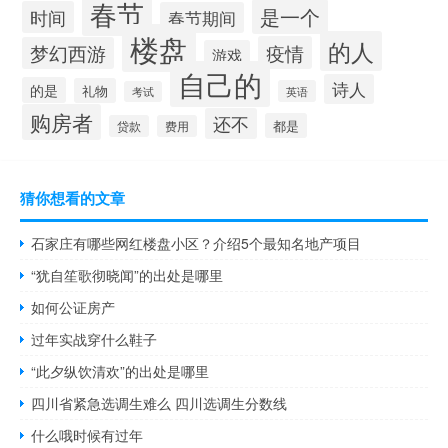
春节
是一个
时间
春节期间
楼盘
的人
疫情
梦幻西游
游戏
自己的
诗人
的是
礼物
英语
考试
购房者
还不
都是
贷款
费用
猜你想看的文章
石家庄有哪些网红楼盘小区？介绍5个最知名地产项目
“犹自笙歌彻晓闻”的出处是哪里
如何公证房产
过年实战穿什么鞋子
“此夕纵饮清欢”的出处是哪里
四川省紧急选调生难么 四川选调生分数线
什么哦时候有过年