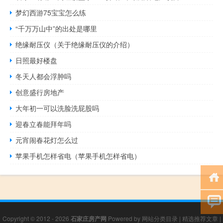
梦幻西游75宝宝怎么练
“千万万山中”的出处是哪里
绝缘耐压仪（关于绝缘耐压仪的介绍）
日照最好楼盘
冬天人都会浮肿吗
创意盛行房地产
大年初一可以洗脸洗屁股吗
迎春立春能拜年吗
元宵闹春花灯怎么过
苹果手机怎样省电（苹果手机怎样省电）
Copyright © 2012 - 2026
石家庄房产网
Powered by
网站分类目录
|
精选推荐文章
|