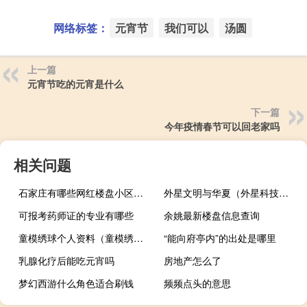
网络标签：
元宵节
我们可以
汤圆
上一篇
元宵节吃的元宵是什么
下一篇
今年疫情春节可以回老家吗
相关问题
石家庄有哪些网红楼盘小区？介绍5个最知名地产项目
外星文明与华夏（外星科技之华夏帝国）
可报考药师证的专业有哪些
余姚最新楼盘信息查询
童模绣球个人资料（童模绣球）
“能向府亭内”的出处是哪里
乳腺化疗后能吃元宵吗
房地产怎么了
梦幻西游什么角色适合刷钱
频频点头的意思