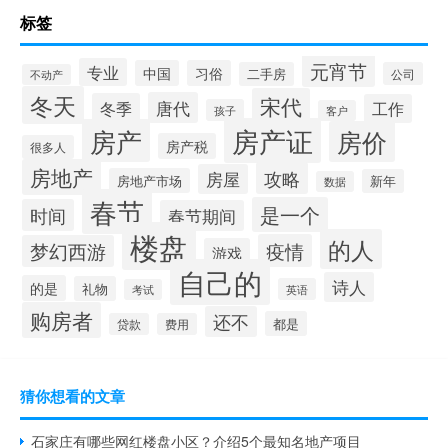
标签
元宵节
专业
中国
习俗
二手房
公司
不动产
冬天
宋代
唐代
冬季
工作
孩子
客户
房产证
房产
房价
房产税
很多人
房地产
攻略
房屋
房地产市场
新年
数据
春节
是一个
时间
春节期间
楼盘
的人
疫情
梦幻西游
游戏
自己的
诗人
的是
礼物
英语
考试
购房者
还不
都是
贷款
费用
猜你想看的文章
石家庄有哪些网红楼盘小区？介绍5个最知名地产项目