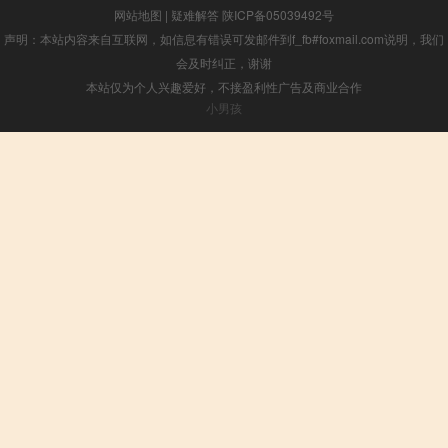
网站地图
|
疑难解答
陕ICP备05039492号
声明：本站内容来自互联网，如信息有错误可发邮件到f_fb#foxmail.com说明，我们
会及时纠正，谢谢
本站仅为个人兴趣爱好，不接盈利性广告及商业合作
小男孩