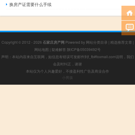
换房产证需要什么手续
Copyright © 2012 - 2026
石家庄房产网
Powered by
网站分类目录
|
精选推荐文章
|
网站地图
|
疑难解答
陕ICP备05039492号
声明：本站内容来自互联网，如信息有错误可发邮件到f_fb#foxmail.com说明，我们
会及时纠正，谢谢
本站仅为个人兴趣爱好，不接盈利性广告及商业合作
小男孩