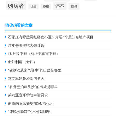
购房者
还不
都是
贷款
费用
猜你想看的文章
石家庄有哪些网红楼盘小区？介绍5个最知名地产项目
过年去哪里吃大锅菜饭
枕上书 下载（枕上书迅雷下载）
命妇制度（命妇）
“硬铁汉从来气食牛”的出处是哪里
本文标题是济南的冬天
“君舟已泊岸头沙”的出处是哪里
茱莉亚音乐学院申请要求
两市融资余额增加54.73亿元
“谏说岂腾口”的出处是哪里