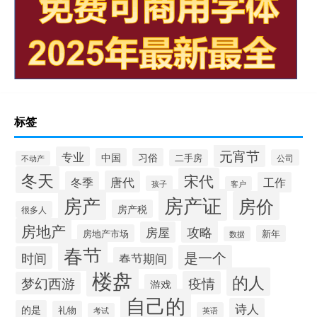
标签
元宵节
专业
中国
习俗
二手房
公司
不动产
冬天
宋代
唐代
冬季
工作
孩子
客户
房产证
房产
房价
房产税
很多人
房地产
攻略
房屋
房地产市场
新年
数据
春节
是一个
时间
春节期间
楼盘
的人
疫情
梦幻西游
游戏
自己的
诗人
的是
礼物
英语
考试