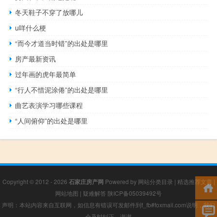
冬天鞋子不穿了放哪儿
u咩什么梗
“而今才道当时错”的出处是哪里
房产最新资讯
过年画的虎年最简单
“行人不惜泥涂倦”的出处是哪里
曲艺表演学习哪些课程
“人间俯仰”的出处是哪里
Copyright © 2012 - 2026
石家庄房产网
Powered by
网站分类目录
|
精选推荐文章
|
网站地图
|
疑难解答
陕ICP备05039492号
声明：本站内容来自互联网，如信息有错误可发邮件到f_fb#foxmail.com说明，我们
会及时纠正，谢谢