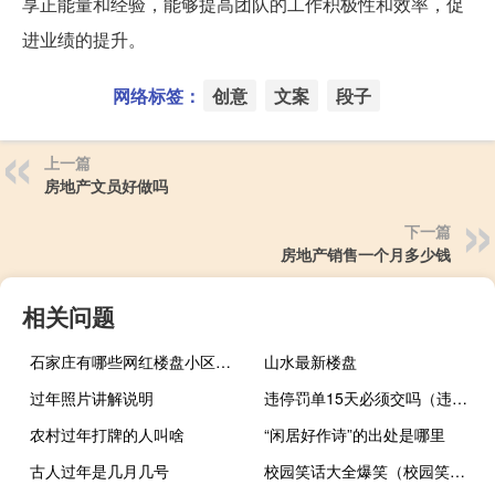
享正能量和经验，能够提高团队的工作积极性和效率，促
进业绩的提升。
网络标签：
创意
文案
段子
上一篇
房地产文员好做吗
下一篇
房地产销售一个月多少钱
相关问题
石家庄有哪些网红楼盘小区？介绍5个最知名地产项目
山水最新楼盘
过年照片讲解说明
违停罚单15天必须交吗（违规停车罚单一定要15天内交吗?）
农村过年打牌的人叫啥
“闲居好作诗”的出处是哪里
古人过年是几月几号
校园笑话大全爆笑（校园笑话大全 爆笑）