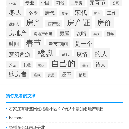
元宵节
专业
中国
习俗
二手房
公司
不动产
冬天
宋代
唐代
冬季
工作
孩子
客户
房产证
房产
房价
房产税
很多人
房地产
攻略
房屋
房地产市场
新年
数据
春节
是一个
时间
春节期间
楼盘
的人
疫情
梦幻西游
游戏
自己的
诗人
的是
礼物
英语
考试
购房者
还不
都是
贷款
费用
猜你想看的文章
石家庄有哪些网红楼盘小区？介绍5个最知名地产项目
become
扬州在长江南还是北