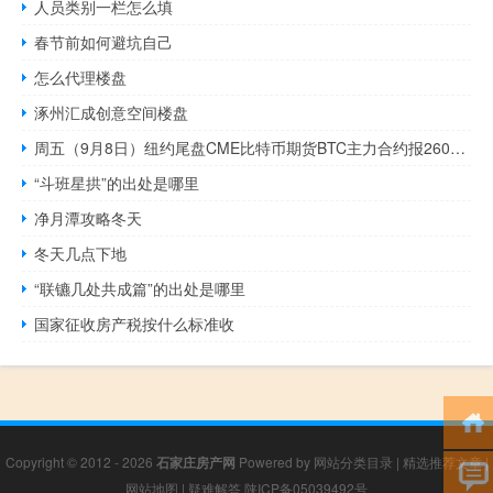
人员类别一栏怎么填
春节前如何避坑自己
怎么代理楼盘
涿州汇成创意空间楼盘
周五（9月8日）纽约尾盘CME比特币期货BTC主力合约报26005.00美元较周四纽约尾盘涨0.10%本周累计上涨1.19%CME以太币期货DCR主力合约报1637.00美元较周四跌0.09%本周累涨0.40%
“斗班星拱”的出处是哪里
净月潭攻略冬天
冬天几点下地
“联镳几处共成篇”的出处是哪里
国家征收房产税按什么标准收
Copyright © 2012 - 2026
石家庄房产网
Powered by
网站分类目录
|
精选推荐文章
|
网站地图
|
疑难解答
陕ICP备05039492号