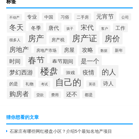
标签
元宵节
专业
中国
习俗
二手房
公司
不动产
冬天
宋代
唐代
冬季
工作
孩子
客户
房产证
房产
房价
房产税
很多人
房地产
攻略
房屋
房地产市场
新年
数据
春节
是一个
时间
春节期间
楼盘
的人
疫情
梦幻西游
游戏
自己的
诗人
的是
礼物
英语
考试
购房者
还不
都是
贷款
费用
猜你想看的文章
石家庄有哪些网红楼盘小区？介绍5个最知名地产项目