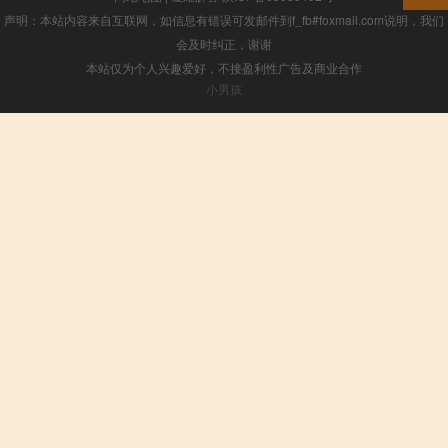
声明：本站内容来自互联网，如信息有错误可发邮件到f_fb#foxmail.com说明，我们
会及时纠正，谢谢
本站仅为个人兴趣爱好，不接盈利性广告及商业合作
小男孩