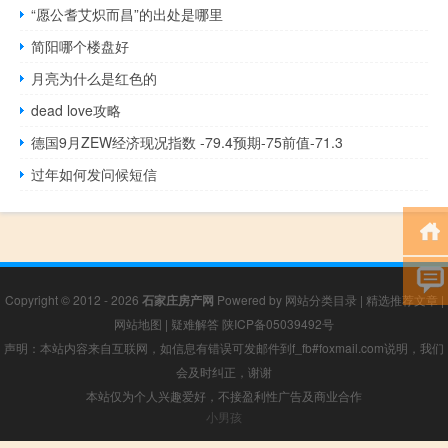
“愿公耆艾炽而昌”的出处是哪里
简阳哪个楼盘好
月亮为什么是红色的
dead love攻略
德国9月ZEW经济现况指数 -79.4预期-75前值-71.3
过年如何发问候短信
Copyright © 2012 - 2026
石家庄房产网
Powered by
网站分类目录
|
精选推荐文章
|
网站地图
|
疑难解答
陕ICP备05039492号
声明：本站内容来自互联网，如信息有错误可发邮件到f_fb#foxmail.com说明，我们
会及时纠正，谢谢
本站仅为个人兴趣爱好，不接盈利性广告及商业合作
小男孩