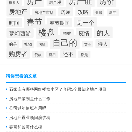
房产证
房产
房价
房产税
很多人
房地产
攻略
房屋
房地产市场
新年
数据
春节
是一个
时间
春节期间
楼盘
的人
疫情
梦幻西游
游戏
自己的
诗人
的是
礼物
英语
考试
购房者
还不
都是
贷款
费用
猜你想看的文章
石家庄有哪些网红楼盘小区？介绍5个最知名地产项目
房地产策划是什么工作
公司过年值班有用吗
房地产置业顾问演讲稿
春哥和曾哥什么梗