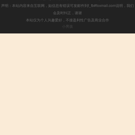
声明：本站内容来自互联网，如信息有错误可发邮件到f_fb#foxmail.com说明，我们
会及时纠正，谢谢
本站仅为个人兴趣爱好，不接盈利性广告及商业合作
小男孩