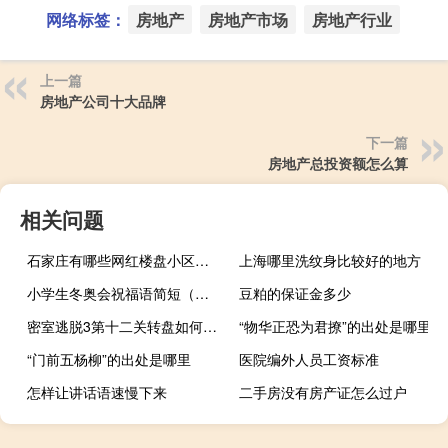
网络标签：
房地产
房地产市场
房地产行业
上一篇
房地产公司十大品牌
下一篇
房地产总投资额怎么算
相关问题
石家庄有哪些网红楼盘小区？介绍5个最知名地产项目
上海哪里洗纹身比较好的地方
小学生冬奥会祝福语简短（小学生冬奥会祝福语）
豆粕的保证金多少
密室逃脱3第十二关转盘如何转动
“物华正恐为君撩”的出处是哪里
“门前五杨柳”的出处是哪里
医院编外人员工资标准
怎样让讲话语速慢下来
二手房没有房产证怎么过户
“尧推让王”的出处是哪里