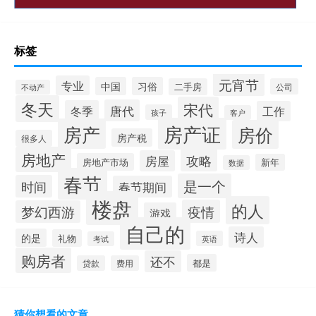
标签
元宵节
专业
中国
习俗
二手房
公司
不动产
冬天
宋代
唐代
冬季
工作
孩子
客户
房产证
房产
房价
房产税
很多人
房地产
攻略
房屋
房地产市场
新年
数据
春节
是一个
时间
春节期间
楼盘
的人
疫情
梦幻西游
游戏
自己的
诗人
的是
礼物
英语
考试
购房者
还不
都是
贷款
费用
猜你想看的文章