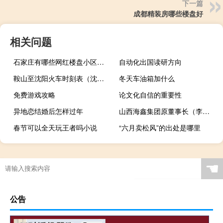
下一篇
成都精装房哪些楼盘好
相关问题
石家庄有哪些网红楼盘小区？介绍5个最知名地产项目
自动化出国读研方向
鞍山至沈阳火车时刻表（沈阳到鞍山火车时刻表）
冬天车油箱加什么
免费游戏攻略
论文化自信的重要性
异地恋结婚后怎样过年
山西海鑫集团原董事长（李兆会-山西海鑫钢铁集团前任董事长介绍）
春节可以全天玩王者吗小说
“六月卖松风”的出处是哪里
房产税是什么税
☚
公告