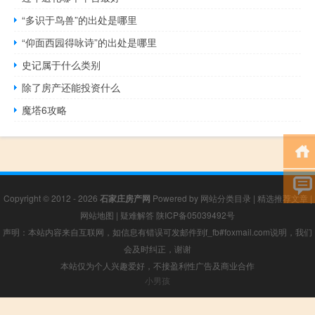
“多识于鸟兽”的出处是哪里
“仰面西园得咏诗”的出处是哪里
史记属于什么类别
除了房产还能投资什么
魔塔6攻略
Copyright © 2012 - 2026
石家庄房产网
Powered by
网站分类目录
|
精选推荐文章
|
网站地图
|
疑难解答
陕ICP备05039492号
声明：本站内容来自互联网，如信息有错误可发邮件到f_fb#foxmail.com说明，我们
会及时纠正，谢谢
本站仅为个人兴趣爱好，不接盈利性广告及商业合作
小男孩