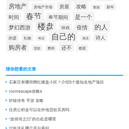
房地产
攻略
房屋
房地产市场
新年
数据
春节
是一个
时间
春节期间
楼盘
的人
疫情
梦幻西游
游戏
自己的
诗人
的是
礼物
英语
考试
购房者
还不
都是
贷款
费用
猜你想看的文章
石家庄有哪些网红楼盘小区？介绍5个最知名地产项目
roomescape攻略4
轩辕传奇 手游 攻略
住房公积金可以在外地贷款买房吗
“故俗传之曰”的出处是哪里
过年送礼哪个平台最好