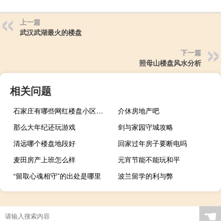
上一篇
武汉武湖最火的楼盘
下一篇
照母山楼盘风水分析
相关问题
石家庄有哪些网红楼盘小区？介绍5个最知名地产项目
介休房地产吧
那么大年纪还玩游戏
剑与家园守城攻略
清远哪个楼盘地段好
回家过年房子要断电吗
麦田房产上班怎么样
元宵节能不能玩和平
“留取心魂相守”的出处是哪里
波兰留学的利与弊
产权证是不是房产证
☚