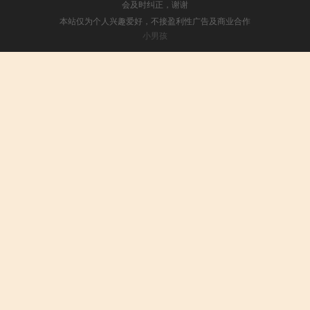
会及时纠正，谢谢
本站仅为个人兴趣爱好，不接盈利性广告及商业合作
小男孩