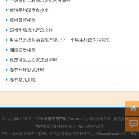
黄河平均深度多少米
樟树最新楼盘
郑州华瑞房地产怎么样
男生只是撩你的表现有哪些？一个男生想撩你的表现
湘潭最贵楼盘
保定可以去石家庄过年吗
春节环球影城开吗
春节是几九啦
Copyright © 2012 - 2026
石家庄房产网
Powered by
网站分类目录
|
精选推荐文章
|
网站地图
|
疑难解答
陕ICP备05039492号
声明：本站内容来自互联网，如信息有错误可发邮件到f_fb#foxmail.com说明，我们