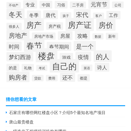
元宵节
专业
中国
习俗
二手房
公司
不动产
冬天
宋代
唐代
冬季
工作
孩子
客户
房产证
房产
房价
房产税
很多人
房地产
攻略
房屋
房地产市场
新年
数据
春节
是一个
时间
春节期间
楼盘
的人
疫情
梦幻西游
游戏
自己的
诗人
的是
礼物
英语
考试
购房者
还不
都是
贷款
费用
猜你想看的文章
石家庄有哪些网红楼盘小区？介绍5个最知名地产项目
唐山最贵楼盘
一级造价工程师培训机构有哪些