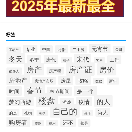
标签
元宵节
专业
中国
习俗
二手房
公司
不动产
冬天
宋代
唐代
冬季
工作
孩子
客户
房产证
房产
房价
房产税
很多人
房地产
攻略
房屋
房地产市场
新年
数据
春节
是一个
时间
春节期间
楼盘
的人
疫情
梦幻西游
游戏
自己的
诗人
的是
礼物
英语
考试
购房者
还不
都是
贷款
费用