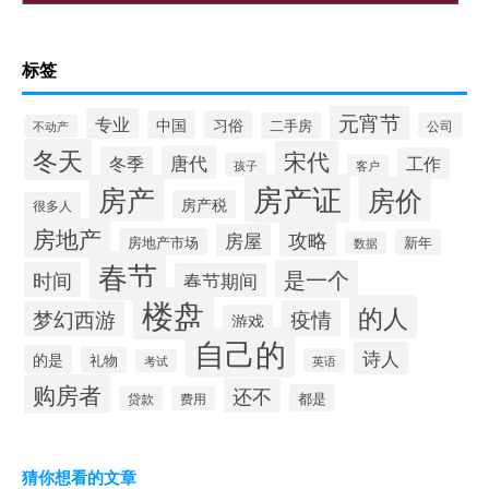
标签
元宵节
专业
中国
习俗
二手房
公司
不动产
冬天
宋代
唐代
冬季
工作
孩子
客户
房产证
房产
房价
房产税
很多人
房地产
攻略
房屋
房地产市场
新年
数据
春节
是一个
时间
春节期间
楼盘
的人
疫情
梦幻西游
游戏
自己的
诗人
的是
礼物
英语
考试
购房者
还不
都是
贷款
费用
猜你想看的文章