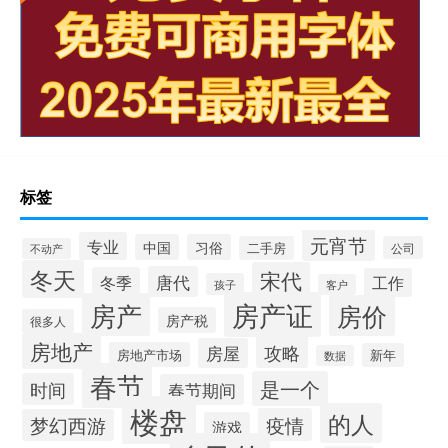
标签
元宵节
专业
中国
习俗
二手房
公司
不动产
冬天
宋代
唐代
冬季
工作
孩子
客户
房产证
房产
房价
房产税
很多人
房地产
攻略
房屋
房地产市场
新年
数据
春节
是一个
时间
春节期间
楼盘
的人
疫情
梦幻西游
游戏