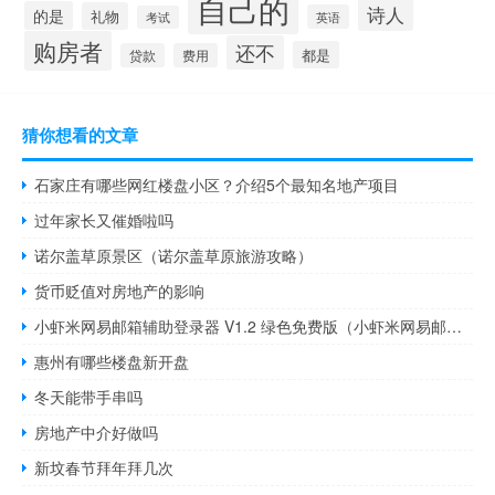
自己的
诗人
的是
礼物
英语
考试
购房者
还不
都是
贷款
费用
猜你想看的文章
石家庄有哪些网红楼盘小区？介绍5个最知名地产项目
过年家长又催婚啦吗
诺尔盖草原景区（诺尔盖草原旅游攻略）
货币贬值对房地产的影响
小虾米网易邮箱辅助登录器 V1.2 绿色免费版（小虾米网易邮箱辅助登录器 V1.2 绿色免费版功能简介）
惠州有哪些楼盘新开盘
冬天能带手串吗
房地产中介好做吗
新坟春节拜年拜几次