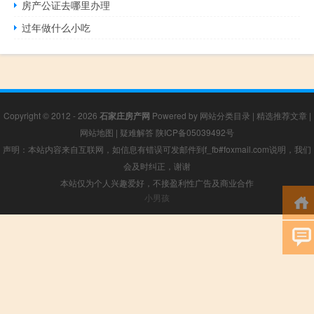
房产公证去哪里办理
过年做什么小吃
Copyright © 2012 - 2026
石家庄房产网
Powered by
网站分类目录
|
精选推荐文章
|
网站地图
|
疑难解答
陕ICP备05039492号
声明：本站内容来自互联网，如信息有错误可发邮件到f_fb#foxmail.com说明，我们
会及时纠正，谢谢
本站仅为个人兴趣爱好，不接盈利性广告及商业合作
小男孩