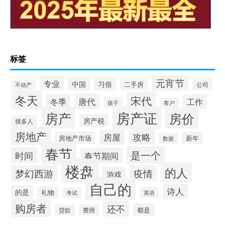
标签
元宵节
专业
中国
习俗
二手房
公司
不动产
冬天
宋代
唐代
冬季
工作
孩子
客户
房产证
房产
房价
房产税
很多人
房地产
攻略
房屋
房地产市场
新年
数据
春节
是一个
时间
春节期间
楼盘
的人
疫情
梦幻西游
游戏
自己的
诗人
的是
礼物
英语
考试
购房者
还不
都是
贷款
费用