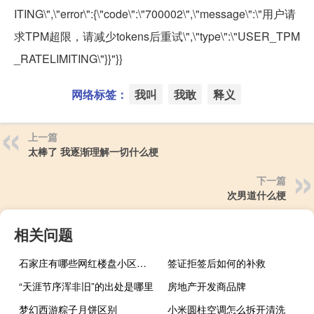
ITING\",\"error\":{\"code\":\"700002\",\"message\":\"用户请
求TPM超限，请减少tokens后重试\",\"type\":\"USER_TPM
_RATELIMITING\"}}"}}
网络标签：
我叫
我敢
释义
上一篇
太棒了 我逐渐理解一切什么梗
下一篇
次男道什么梗
相关问题
石家庄有哪些网红楼盘小区？介绍5个最知名地产项目
签证拒签后如何的补救
“天涯节序浑非旧”的出处是哪里
房地产开发商品牌
梦幻西游粽子月饼区别
小米圆柱空调怎么拆开清洗