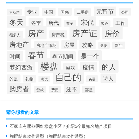
元宵节
专业
中国
习俗
二手房
公司
不动产
冬天
宋代
唐代
冬季
工作
孩子
客户
房产证
房产
房价
房产税
很多人
房地产
攻略
房屋
房地产市场
新年
数据
春节
是一个
时间
春节期间
楼盘
的人
疫情
梦幻西游
游戏
自己的
诗人
的是
礼物
英语
考试
购房者
还不
都是
贷款
费用
猜你想看的文章
石家庄有哪些网红楼盘小区？介绍5个最知名地产项目
舞蹈结束动作造型（舞蹈结束动作造型）