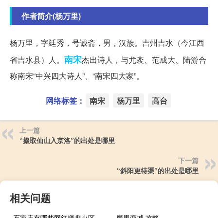
作者简介(杨万里)
杨万里，字廷秀，号诚斋，男，汉族。吉州吉水（今江西
南宋
省吉水县）人。
杰出诗人，与尤袤、范成大、陆游合
称南宋“中兴四大诗人”、“南宋四大家”。
网络标签：
南宋
杨万里
高台
上一篇
“掇取仙山入京洛”的出处是哪里
下一篇
“斜阳更待渠”的出处是哪里
相关问题
石家庄有哪些网红楼盘小区？介绍5个最知名地产项目
魔界商城 攻略