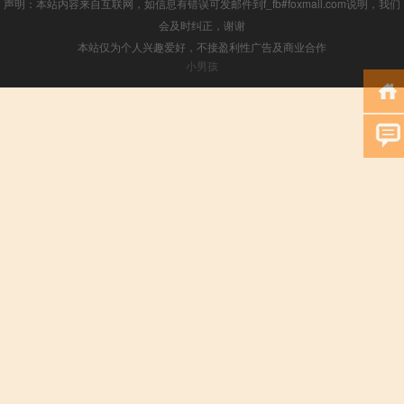
声明：本站内容来自互联网，如信息有错误可发邮件到f_fb#foxmail.com说明，我们
会及时纠正，谢谢
本站仅为个人兴趣爱好，不接盈利性广告及商业合作
小男孩