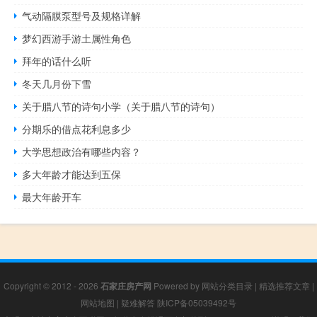
气动隔膜泵型号及规格详解
梦幻西游手游土属性角色
拜年的话什么听
冬天几月份下雪
关于腊八节的诗句小学（关于腊八节的诗句）
分期乐的借点花利息多少
大学思想政治有哪些内容？
多大年龄才能达到五保
最大年龄开车
Copyright © 2012 - 2026
石家庄房产网
Powered by
网站分类目录
|
精选推荐文章
|
网站地图
|
疑难解答
陕ICP备05039492号