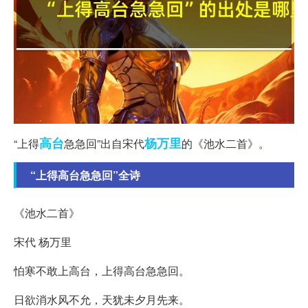
高台
杨万里
“上得
急急回”出自宋代
的《池水二首》。
“上得高台急急回”全诗
《池水二首》
宋代 杨万里
怕寒不敢上高台，上得高台急急回。
日欲消水风不允，天犹未夕月先来。