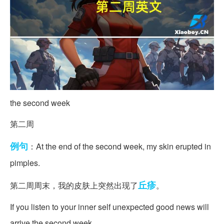
the second week
第二周
例句
：At the end of the second week, my skin erupted in
pimples.
丘疹
第二周周末，我的皮肤上突然出现了
。
If you listen to your inner self unexpected good news will
arrive the second week.