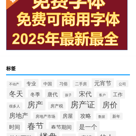
标签
元宵节
专业
中国
习俗
二手房
公司
不动产
冬天
宋代
唐代
冬季
工作
孩子
客户
房产证
房产
房价
房产税
很多人
房地产
攻略
房屋
房地产市场
新年
数据
春节
是一个
时间
春节期间