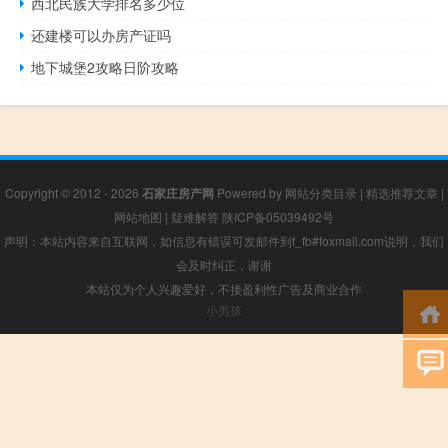
西北民族大学排名多少位
还建楼可以办房产证吗
地下城堡2攻略日阶攻略
Copyright © 2012 - 2026
石家庄房产网
Powered by
网站分类目录
|
精选推荐文章
|
网站地图
|
疑难解答
陕ICP备05039492号
声明：本站内容来自互联网，如信息有错误可发邮件到f_fb#foxmail.com说明，我们
会及时纠正，谢谢
本站仅为个人兴趣爱好，不接盈利性广告及商业合作
小男孩