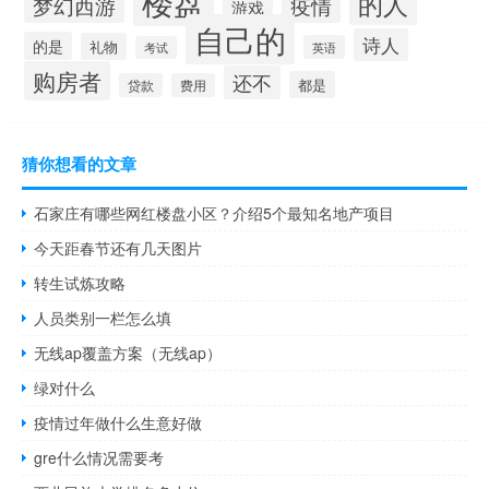
楼盘
的人
疫情
梦幻西游
游戏
自己的
诗人
的是
礼物
英语
考试
购房者
还不
都是
贷款
费用
猜你想看的文章
石家庄有哪些网红楼盘小区？介绍5个最知名地产项目
今天距春节还有几天图片
转生试炼攻略
人员类别一栏怎么填
无线ap覆盖方案（无线ap）
绿对什么
疫情过年做什么生意好做
gre什么情况需要考