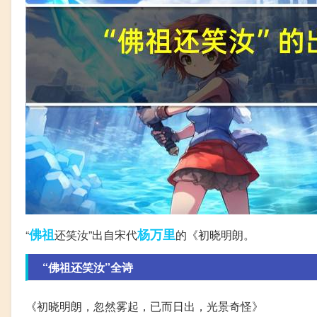
佛祖
杨万里
“
还笑汝”出自宋代
的《初晓明朗。
“佛祖还笑汝”全诗
《初晓明朗，忽然雾起，已而日出，光景奇怪》