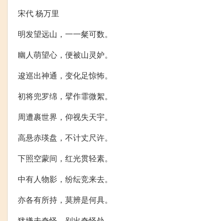
宋代 杨万里
明发望远山，一一粲可数。
幽人萌望心，便被山灵妒。
逡巡出神通，变化足惊怖。
初将兜罗绵，擘作霏微絮。
周遭裹世界，仰视失天宇。
高悬赤瑛盘，不计丈尺许。
下照空蒙间，红光贯轻素。
中有人物影，纷纭竞来去。
亦各有所持，莫辨是何具。
犹嫌未奇怪，别出奇怪处。