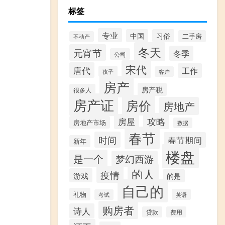
标签
专业
中国
习俗
二手房
不动产
冬天
元宵节
冬季
公司
宋代
唐代
工作
孩子
客户
房产
房产税
很多人
房产证
房价
房地产
攻略
房屋
房地产市场
数据
春节
时间
春节期间
新年
楼盘
是一个
梦幻西游
的人
疫情
游戏
的是
自己的
礼物
英语
考试
购房者
诗人
贷款
费用