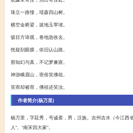
珠立一路憧，瑶森四山树。
横空金桥梁，拔地玉窣堵。
骇目方谛观，卷地急收去。
恍疑刮眼膜，依旧认山路。
那知幻与真，不记梦兼寤。
神游峨眉山，诳俗笑佛祖。
笑诳却被诳，佛祖还笑汝。
作者简介(杨万里)
杨万里，字廷秀，号诚斋，男，汉族。吉州吉水（今江西
人”、“南宋四大家”。