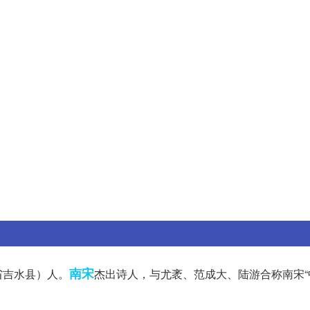
南宋
省吉水县）人。
杰出诗人，与尤袤、范成大、陆游合称南宋“