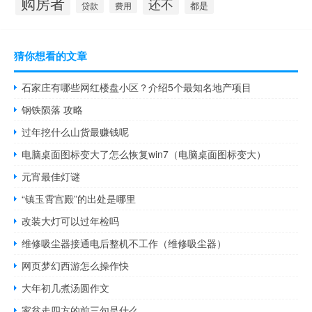
购房者
还不
都是
贷款
费用
猜你想看的文章
石家庄有哪些网红楼盘小区？介绍5个最知名地产项目
钢铁陨落 攻略
过年挖什么山货最赚钱呢
电脑桌面图标变大了怎么恢复win7（电脑桌面图标变大）
元宵最佳灯谜
“镇玉霄宫殿”的出处是哪里
改装大灯可以过年检吗
维修吸尘器接通电后整机不工作（维修吸尘器）
网页梦幻西游怎么操作快
大年初几煮汤圆作文
家贫走四方的前三句是什么