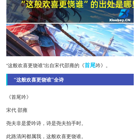
首尾
“这般欢喜更饶谁”出自宋代邵雍的《
吟》。
“这般欢喜更饶谁”全诗
《首尾吟》
宋代 邵雍
尧夫非是爱吟诗，诗是尧夫拍手时。
此路清闲都属我，这般欢喜更饶谁。