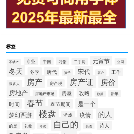
标签
元宵节
专业
中国
习俗
二手房
公司
不动产
冬天
宋代
唐代
冬季
工作
孩子
客户
房产证
房产
房价
房产税
很多人
房地产
攻略
房屋
房地产市场
新年
数据
春节
是一个
时间
春节期间
楼盘
的人
疫情
梦幻西游
游戏
自己的
诗人
的是
礼物
英语
考试