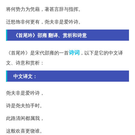
将何势力为凭藉，著甚言辞与指挥。
迁怒饰非何更有，尧夫非是爱吟诗。
《首尾吟》邵雍 翻译、赏析和诗意
诗词
《首尾吟》是宋代邵雍的一首
，以下是它的中文译
文、诗意和赏析：
中文译文：
尧夫非是爱吟诗，
诗是尧夫拍手时。
此路清闲都属我，
这般欢喜更饶谁。