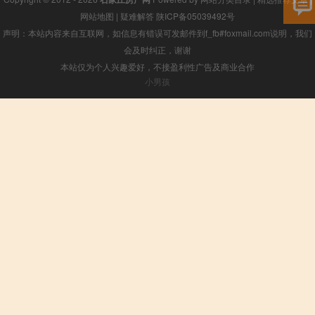
网站地图
|
疑难解答
陕ICP备05039492号
声明：本站内容来自互联网，如信息有错误可发邮件到f_fb#foxmail.com说明，我们
会及时纠正，谢谢
本站仅为个人兴趣爱好，不接盈利性广告及商业合作
小男孩