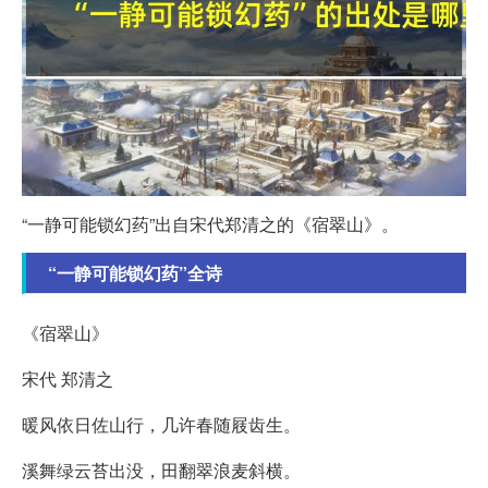
“一静可能锁幻药”出自宋代郑清之的《宿翠山》。
“一静可能锁幻药”全诗
《宿翠山》
宋代 郑清之
暖风依日佐山行，几许春随屐齿生。
溪舞绿云苔出没，田翻翠浪麦斜横。