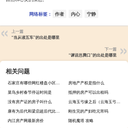
网络标签：
作者
内心
宁静
上一篇
“当从读五车”的出处是哪里
下一篇
“谏说岂腾口”的出处是哪里
相关问题
石家庄有哪些网红楼盘小区？介绍5个最知名地产项目
房地产产权是指什么
菜鸟乡村春节停运时间是
抵押的房产可以出租吗
没有房产证的房子叫什么
云海玉弓缘之后（云海玉弓缘之厉胜男）
康有为后代和梁启超后代比较（康有为后代）
刚生完的产妇吃元宵吗
内江房产网最新房价
随机魔塔 攻略