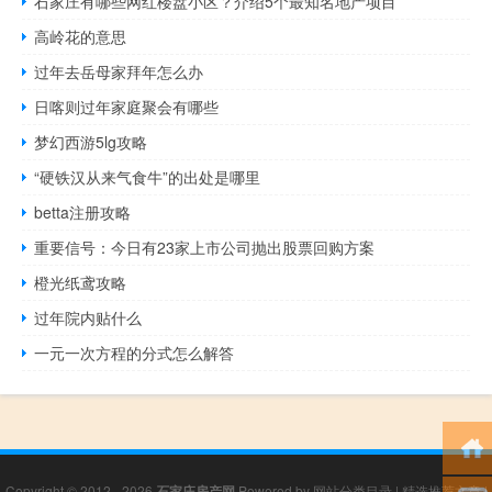
石家庄有哪些网红楼盘小区？介绍5个最知名地产项目
高岭花的意思
过年去岳母家拜年怎么办
日喀则过年家庭聚会有哪些
梦幻西游5lg攻略
“硬铁汉从来气食牛”的出处是哪里
betta注册攻略
重要信号：今日有23家上市公司抛出股票回购方案
橙光纸鸢攻略
过年院内贴什么
一元一次方程的分式怎么解答
Copyright © 2012 - 2026
石家庄房产网
Powered by
网站分类目录
|
精选推荐文章
|