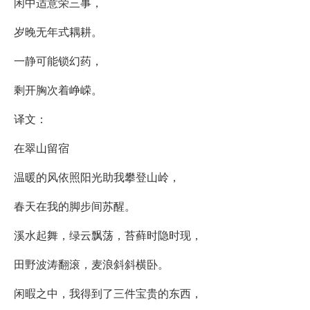
闲中适意荣三事，
岁晚无年式耦耕。
一静可能锁幻药，
剩开胸次着峥嵘。
译文：
在翠山留宿
温暖的风依照阳光助我攀登山岭，
春天在我的脚步间苏醒。
溪水起舞，绿云飘荡，苔藓时隐时现，
田野波涛翻滚，麦浪斜斜横卧。
闲暇之中，我得到了三件宝贵的东西，