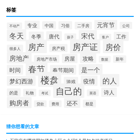
标签
元宵节
专业
中国
习俗
二手房
公司
不动产
冬天
宋代
唐代
冬季
工作
孩子
客户
房产证
房产
房价
房产税
很多人
房地产
攻略
房屋
房地产市场
新年
数据
春节
是一个
时间
春节期间
楼盘
的人
疫情
梦幻西游
游戏
自己的
诗人
的是
礼物
英语
考试
购房者
还不
都是
贷款
费用
猜你想看的文章