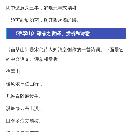
闲中适意荣三事，岁晚无年式耦耕。
一静可能锁幻药，剩开胸次着峥嵘。
《宿翠山》郑清之 翻译、赏析和诗意
《宿翠山》是宋代诗人郑清之创作的一首诗词。下面是它
的中文译文、诗意和赏析：
宿翠山
暖风依日佐山行，
几许春随屐齿生。
溪舞绿云苔出没，
田翻翠浪麦斜横。