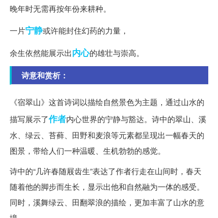
晚年时无需再按年份来耕种。
宁静
一片
或许能封住幻药的力量，
内心
余生依然能展示出
的雄壮与崇高。
诗意和赏析：
《宿翠山》这首诗词以描绘自然景色为主题，通过山水的
作者
描写展示了
内心世界的宁静与豁达。诗中的翠山、溪
水、绿云、苔藓、田野和麦浪等元素都呈现出一幅春天的
图景，带给人们一种温暖、生机勃勃的感觉。
诗中的“几许春随屐齿生”表达了作者行走在山间时，春天
随着他的脚步而生长，显示出他和自然融为一体的感受。
同时，溪舞绿云、田翻翠浪的描绘，更加丰富了山水的意
境。