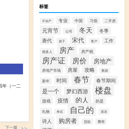
标签
专业
中国
习俗
二手房
不动产
冬天
元宵节
冬季
公司
宋代
唐代
工作
孩子
客户
房产
房产税
很多人
房产证
房价
房地产
攻略
房屋
房地产市场
数据
春节
时间
春节期间
新年
四年（一二
楼盘
是一个
梦幻西游
的人
疫情
游戏
的是
自己的
礼物
英语
考试
购房者
诗人
贷款
费用
下一篇