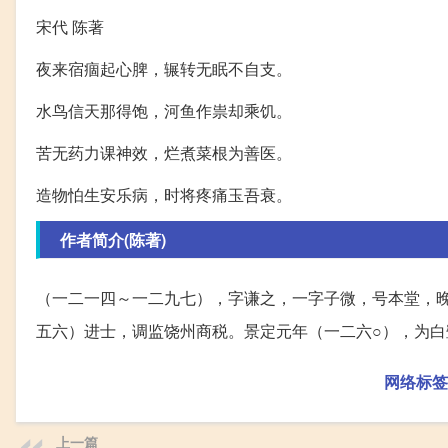
宋代 陈著
夜来宿痼起心脾，辗转无眠不自支。
水鸟信天那得饱，河鱼作祟却乘饥。
苦无药力课神效，烂煮菜根为善医。
造物怕生安乐病，时将疼痛玉吾衰。
作者简介(陈著)
（一二一四～一二九七），字谦之，一字子微，号本堂，
五六）进士，调监饶州商税。景定元年（一二六○），为白
网络标签
上一篇