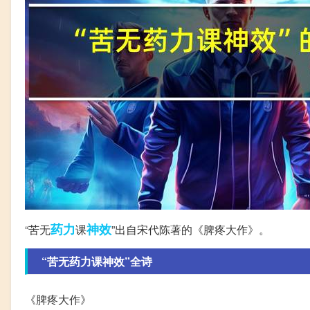
药力
神效
“苦无
课
”出自宋代陈著的《脾疼大作》。
“苦无药力课神效”全诗
《脾疼大作》