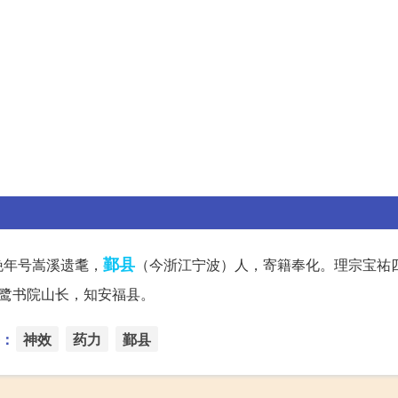
鄞县
晚年号嵩溪遗耄，
（今浙江宁波）人，寄籍奉化。理宗宝祐
鹭书院山长，知安福县。
：
神效
药力
鄞县