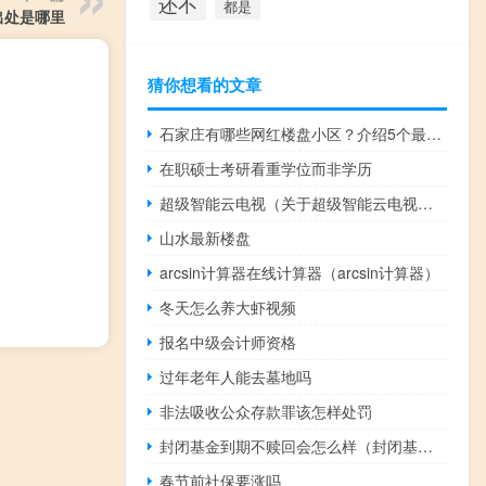
还不
都是
出处是哪里
猜你想看的文章
石家庄有哪些网红楼盘小区？介绍5个最知名地产项目
在职硕士考研看重学位而非学历
超级智能云电视（关于超级智能云电视的介绍）
山水最新楼盘
arcsin计算器在线计算器（arcsin计算器）
冬天怎么养大虾视频
报名中级会计师资格
过年老年人能去墓地吗
非法吸收公众存款罪该怎样处罚
封闭基金到期不赎回会怎么样（封闭基金怎么买）
春节前社保要涨吗