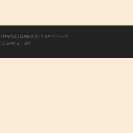
章
|
网站地图
|
疑难解答
陕ICP备05039492号
，我们会及时纠正，谢谢