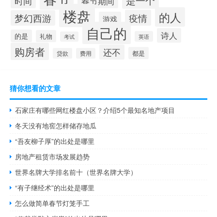
是一个
时间
春节期间
楼盘
的人
疫情
梦幻西游
游戏
自己的
诗人
的是
礼物
英语
考试
购房者
还不
都是
贷款
费用
猜你想看的文章
石家庄有哪些网红楼盘小区？介绍5个最知名地产项目
冬天没有地窖怎样储存地瓜
“吾友柳子厚”的出处是哪里
房地产租赁市场发展趋势
世界名牌大学排名前十（世界名牌大学）
“有子继经术”的出处是哪里
怎么做简单春节灯笼手工