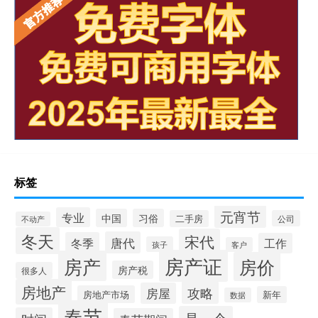
标签
元宵节
专业
中国
习俗
二手房
公司
不动产
冬天
宋代
唐代
冬季
工作
孩子
客户
房产证
房产
房价
房产税
很多人
房地产
攻略
房屋
房地产市场
新年
数据
春节