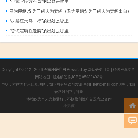
“仰戴堂陛方崔嵬”的出处是哪里
君为臣纲,父为子纲夫为妻纲（君为臣纲父为子纲夫为妻纲出自）
“抹碧江天鸟一行”的出处是哪里
“皆诧瞿聃抱送麟”的出处是哪里
Copyright © 2012 - 2026
石家庄房产网
Powered by
网站分类目录
|
精选推荐文章
|
网站地图
|
疑难解答
陕ICP备05039492号
声明：本站内容来自互联网，如信息有错误可发邮件到f_fb#foxmail.com说明，我们
会及时纠正，谢谢
本站仅为个人兴趣爱好，不接盈利性广告及商业合作
小男孩