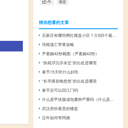
还不
都是
猜你想看的文章
石家庄有哪些网红楼盘小区？介绍5个最知名地产项目
培根逃亡苹果攻略
尹素婉42秒截图（尹素婉42秒）
“执戟浮沉亦未迂”的出处是哪里
春节15天吃什么好吃
“长亭搔首晚悠悠”的出处是哪里
春节后可以回江门吗
什么是甲状腺滤泡囊肿严重吗（什么是甲状腺滤泡囊肿 甲状腺滤泡囊肿的名词解释）
武汉房价最贵的楼盘
过年如何夸阿姨