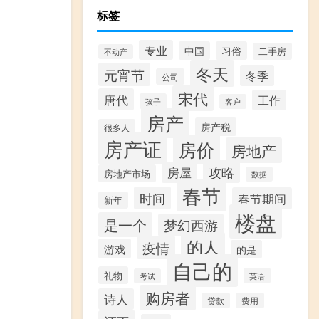
标签
专业
中国
习俗
二手房
不动产
冬天
元宵节
冬季
公司
宋代
唐代
工作
孩子
客户
房产
房产税
很多人
房产证
房价
房地产
攻略
房屋
房地产市场
数据
春节
时间
春节期间
新年
楼盘
是一个
梦幻西游
的人
疫情
游戏
的是
自己的
礼物
英语
考试
购房者
诗人
贷款
费用