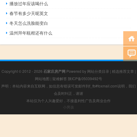
播放过年应该喝什么
春节有多少天呢英文
冬天怎么洗脸能变白
温州拜年瓯柑还有什么
Copyright © 2012 - 2026
石家庄房产网
Powered by
网站分类目录
|
精选推荐文章
|
网站地图
|
疑难解答
陕ICP备05039492号
声明：本站内容来自互联网，如信息有错误可发邮件到f_fb#foxmail.com说明，我们
会及时纠正，谢谢
本站仅为个人兴趣爱好，不接盈利性广告及商业合作
小男孩