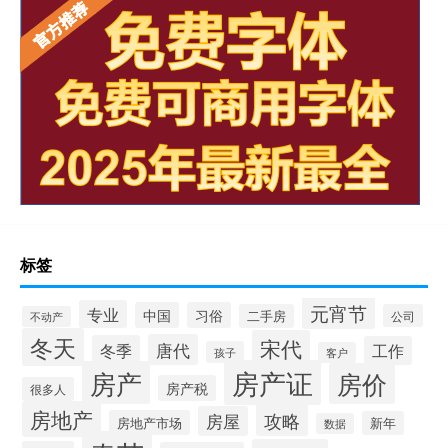
标签
元宵节
专业
中国
习俗
二手房
公司
不动产
冬天
宋代
唐代
冬季
工作
孩子
客户
房产证
房产
房价
房产税
很多人
房地产
攻略
房屋
房地产市场
新年
数据