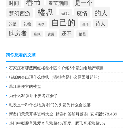
春节
是一个
时间
春节期间
楼盘
的人
疫情
梦幻西游
游戏
自己的
诗人
的是
礼物
英语
考试
购房者
还不
都是
贷款
费用
猜你想看的文章
石家庄有哪些网红楼盘小区？介绍5个最知名地产项目
猫抓病会出现什么症状（猫抓病是什么原因引起的）
温江最便宜的楼盘
为什么35岁后不要考注会了
毛发是一种什么物质 我们的头发为什么会脱落
新奥门天天开将资料大全_精选作答解释落实_安卓版578.439
热门中概股普涨爱奇艺涨超4%百度、腾讯音乐涨超3%