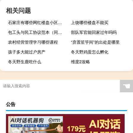
相关问题
石家庄有哪些网红楼盘小区？介绍5个最知名地产项目
上饶哪些楼盘不能买
包工头与民工协议范本（同性民工与包工头工地上玩同性民工为什么同性）
部队军官能回家过年吗吗
农村经营管理学习哪些课程
“弃置笙竽间”的出处是哪里
孩子多大能过户房产
冬天野鸡蛋怎么孵化
冬天野生鹿吃什么
维度2攻略
多大年龄牙龈开始退化
☚
公告