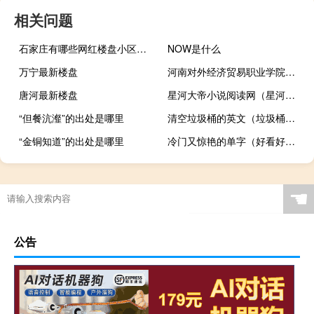
相关问题
石家庄有哪些网红楼盘小区？介绍5个最知名地产项目
NOW是什么
万宁最新楼盘
河南对外经济贸易职业学院是211大学吗
唐河最新楼盘
星河大帝小说阅读网（星河大帝 梦入神机 小说）
“但餐沆瀣”的出处是哪里
清空垃圾桶的英文（垃圾桶的英文）
“金铜知道”的出处是哪里
冷门又惊艳的单字（好看好听的字）
西安有没有情感电台（西安有情天聊天室）
☚
公告