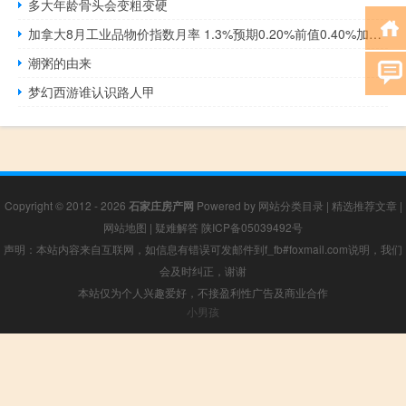
多大年龄骨头会变粗变硬
加拿大8月工业品物价指数月率 1.3%预期0.20%前值0.40%加拿大8月工业品物价指数年率 -0.5%前值-2.7%
潮粥的由来
梦幻西游谁认识路人甲
Copyright © 2012 - 2026
石家庄房产网
Powered by
网站分类目录
|
精选推荐文章
|
网站地图
|
疑难解答
陕ICP备05039492号
声明：本站内容来自互联网，如信息有错误可发邮件到f_fb#foxmail.com说明，我们
会及时纠正，谢谢
本站仅为个人兴趣爱好，不接盈利性广告及商业合作
小男孩