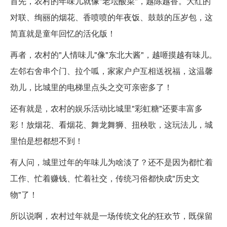
首先，农村的年味儿就像"老坛酸菜"，越陈越香。大红的
对联、绚丽的烟花、香喷喷的年夜饭、鼓鼓的压岁包，这
简直就是童年回忆的活化版！
再者，农村的"人情味儿"像"东北大酱"，越咂摸越有味儿。
左邻右舍串个门、拉个呱，家家户户互相送祝福，这温馨
劲儿，比城里的电梯里点头之交可亲密多了！
还有就是，农村的娱乐活动比城里"彩虹糖"还要丰富多
彩！放烟花、看烟花、舞龙舞狮、扭秧歌，这玩法儿，城
里怕是想都想不到！
有人问，城里过年的年味儿为啥淡了？还不是因为都忙着
工作、忙着赚钱、忙着社交，传统习俗都快成"历史文
物"了！
所以说啊，农村过年就是一场传统文化的狂欢节，既保留