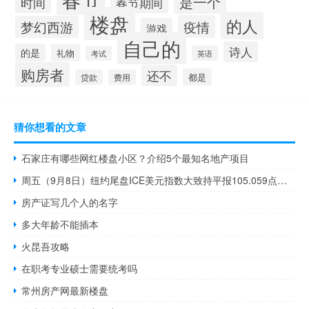
是一个
时间
春节期间
楼盘
的人
疫情
梦幻西游
游戏
自己的
诗人
的是
礼物
英语
考试
购房者
还不
都是
贷款
费用
猜你想看的文章
石家庄有哪些网红楼盘小区？介绍5个最知名地产项目
周五（9月8日）纽约尾盘ICE美元指数大致持平报105.059点日内交投区间为105.096-104.663点本周累计上涨0.79%连续第八周上涨彭博美元指数至少创2005年以来最长连涨周数
房产证写几个人的名字
多大年龄不能插本
火昆吾攻略
在职考专业硕士需要统考吗
常州房产网最新楼盘