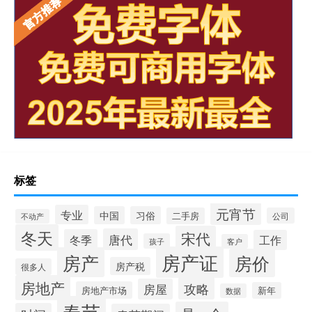
标签
元宵节
专业
中国
习俗
二手房
公司
不动产
冬天
宋代
唐代
冬季
工作
孩子
客户
房产证
房产
房价
房产税
很多人
房地产
攻略
房屋
房地产市场
新年
数据
春节