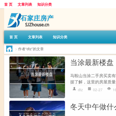
首 页
文章列表
知识分类
首 页
文章列表
知识分类
>
作者“dtz”的文章
当涂最新楼盘
马鞍山当涂二手房买卖有
据了解，这里的房屋质量
dtz
02-27
1
冬天中午做什