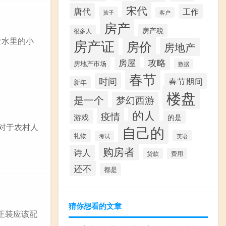
宋代
唐代
工作
孩子
客户
房产
房产税
很多人
食水里的小
房产证
房价
房地产
攻略
房屋
房地产市场
数据
春节
时间
春节期间
新年
楼盘
是一个
梦幻西游
的人
疫情
游戏
的是
对于农村人
自己的
礼物
英语
考试
购房者
诗人
贷款
费用
还不
都是
猜你想看的文章
正装应该配