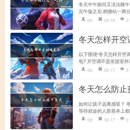
冬天中午困但又没法睡午
完午饭之后,稍微站一两分
dtz
02-18
0
冬天怎样开空
以下围绕“冬天怎样开空
电? 开空调不是依据室外
dtz
02-17
0
冬天怎么防止
如何让孩子远离感冒？ 
等待就诊的人群基本上都
dtz
02-17
0