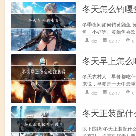
冬天怎么钓嘎
冬季夜间如何钓黄颡鱼 
鱼、小虾等。黄颡鱼喜欢
dtz
02-17
0
冬天早上怎么
冬天农村人，早餐都吃什
来说，早餐是一天中最重
dtz
02-17
0
冬天正装配什
以下围绕“冬天正装配什
孟克鞋。孟克鞋属于礼服