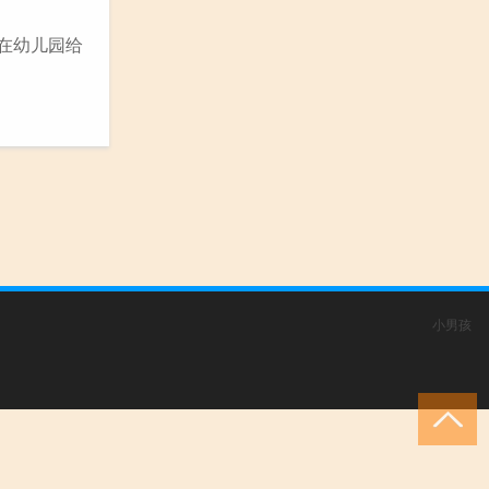
在幼儿园给
小男孩