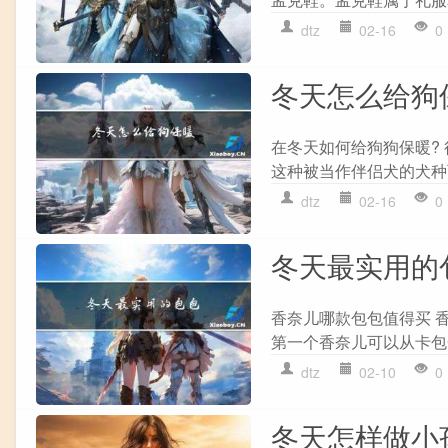
dtz
02-16
0
冬天怎么给狗
在冬天如何给狗狗保暖?
这种被当作伴侣犬的犬种
dtz
02-16
0
冬天最实用的
香奈儿哪款包包值得买 香奈
第一个香奈儿可以从卡包开始
dtz
02-10
0
冬天怎样做小