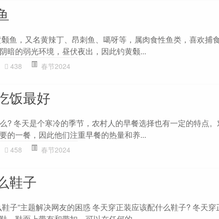
鱼
黄颡鱼，又名黄辣丁、昂刺鱼、噶呀等，属肉食性鱼类，喜欢捕
阴暗的弱光环境，昼伏夜出，因此钓黄颡...
438
春节2024
吃饭最好
么? 冬天是个寒冷的季节，农村人的早餐选择也有一定的特点。
要的一餐，因此他们注重早餐的热量和养...
458
春节2024
么鞋子
么鞋子”主题解决网友的困惑 冬天穿正装应该配什么鞋子? 冬天穿
鞋，鞋面上带有和带扣。可以在任何的...