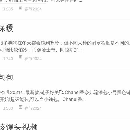
285
春节2024
保暖
 很多狗狗在冬天都会感到寒冷，但不同犬种的耐寒程度是不同的
可能比较怕冷，而像哈士奇、阿拉斯加...
740
春节2024
包包
儿2021年最新款,链子好美🥰 Chanel香奈儿流浪包小号黑色
!超级能装,可以当小钱包。Chanel香...
500
春节2024
孩馒头视频