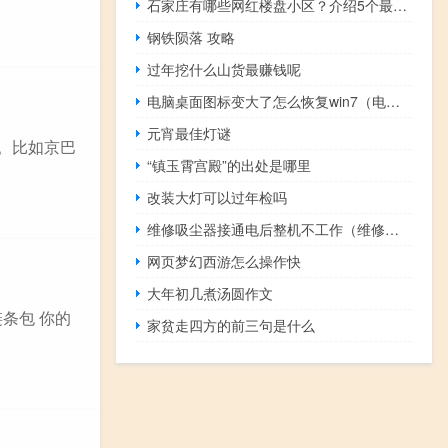
石家庄有哪些网红楼盘小区？介绍5个最知名地产项目
钢铁陨落 攻略
过年挖什么山货最赚钱呢
电脑桌面图标变大了怎么恢复win7（电脑桌面图标变大）
元宵最佳灯谜
。比如京巴
“镇玉霄宫殿”的出处是哪里
改装大灯可以过年检吗
维修吸尘器接通电后整机不工作（维修吸尘器）
网页梦幻西游怎么操作快
大年初几煮汤圆作文
链条包 你的
家贫走四方的前三句是什么