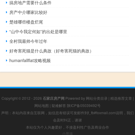
搞房地产需要什么条件
房产中介哪家比较好
楚雄哪些楼盘烂尾
“山中今我定何如”的出处是哪里
全村我最帅今年过年
好奇害死猫是什么典故（好奇害死猫的典故）
humanfallflat攻略视频
Copyright © 2012 - 2026
石家庄房产网
Powered by
网站分类目录
|
精选推荐文章
|
网站地图
|
疑难解答
陕ICP备05039492号
声明：本站内容来自互联网，如信息有错误可发邮件到f_fb#foxmail.com说明，我们
会及时纠正，谢谢
本站仅为个人兴趣爱好，不接盈利性广告及商业合作
小男孩