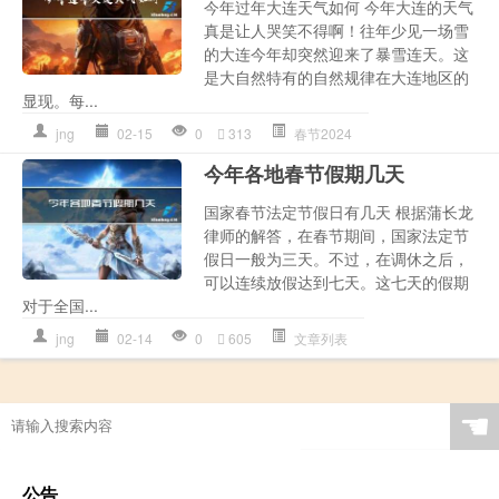
今年过年大连天气如何 今年大连的天气
真是让人哭笑不得啊！往年少见一场雪
的大连今年却突然迎来了暴雪连天。这
是大自然特有的自然规律在大连地区的
显现。每...
jng
02-15
0
313
春节2024
今年各地春节假期几天
国家春节法定节假日有几天 根据蒲长龙
律师的解答，在春节期间，国家法定节
假日一般为三天。不过，在调休之后，
可以连续放假达到七天。这七天的假期
对于全国...
jng
02-14
0
605
文章列表
☚
公告