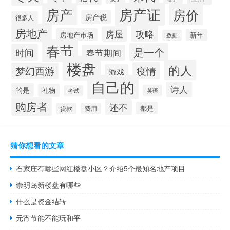
房产证
房产
房价
房产税
很多人
房地产
攻略
房屋
房地产市场
新年
数据
春节
是一个
时间
春节期间
楼盘
的人
疫情
梦幻西游
游戏
自己的
诗人
的是
礼物
英语
考试
购房者
还不
都是
贷款
费用
猜你想看的文章
石家庄有哪些网红楼盘小区？介绍5个最知名地产项目
崇明岛新楼盘有哪些
什么是资金结转
元宵节能不能玩和平