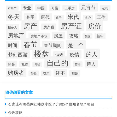
元宵节
专业
中国
习俗
二手房
公司
不动产
冬天
宋代
唐代
冬季
工作
孩子
客户
房产证
房产
房价
房产税
很多人
房地产
攻略
房屋
房地产市场
新年
数据
春节
是一个
时间
春节期间
楼盘
的人
疫情
梦幻西游
游戏
自己的
诗人
的是
礼物
英语
考试
购房者
还不
都是
贷款
费用
猜你想看的文章
石家庄有哪些网红楼盘小区？介绍5个最知名地产项目
余烬攻略