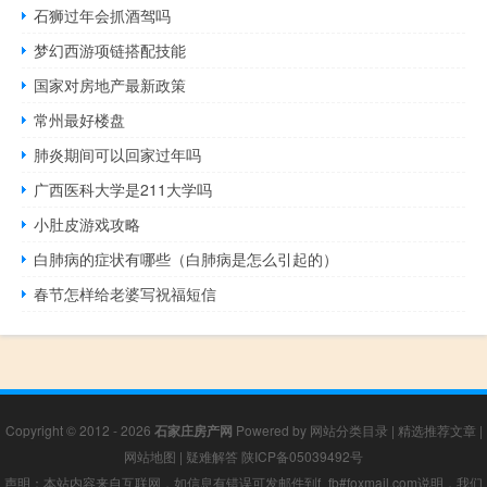
石狮过年会抓酒驾吗
梦幻西游项链搭配技能
国家对房地产最新政策
常州最好楼盘
肺炎期间可以回家过年吗
广西医科大学是211大学吗
小肚皮游戏攻略
白肺病的症状有哪些（白肺病是怎么引起的）
春节怎样给老婆写祝福短信
Copyright © 2012 - 2026
石家庄房产网
Powered by
网站分类目录
|
精选推荐文章
|
网站地图
|
疑难解答
陕ICP备05039492号
声明：本站内容来自互联网，如信息有错误可发邮件到f_fb#foxmail.com说明，我们