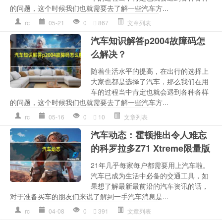
的问题，这个时候我们也就需要去了解一些汽车方...
rc
05-21
0
867
文章列表
汽车知识解答p2004故障码怎
么解决？
随着生活水平的提高，在出行的选择上
大家也都是选择了汽车，那么我们在用
车的过程当中肯定也就会遇到各种各样
的问题，这个时候我们也就需要去了解一些汽车方...
rc
05-16
0
10
文章列表
汽车动态：霍顿推出令人难忘
的科罗拉多Z71 Xtreme限量版
21年几乎每家每户都需要用上汽车啦。
汽车已成为生活中必备的交通工具，如
果想了解最新最前沿的汽车资讯的话，
对于准备买车的朋友们来说了解到一手汽车消息是...
rc
04-08
0
391
文章列表