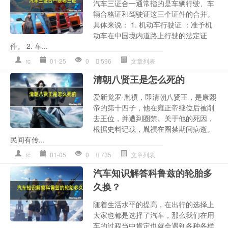
汽车三证合一通常指的是车辆行驶、车
辆合格证和驾驶证这三个证件的合并。
具体来说： 1. 机动车行驶证 ：准予机
动车在中国境内道路上行驶的法定证
件。 2. 车...
rc
01-25
0
596
文章列表
清朝八贤王是怎么死的
爱新觉罗·胤禩，即清朝八贤王，是康熙
帝的第十四子，他在雍正帝继位后被削
去王位，并遭到圈禁。关于他的死因，
根据史料记载，胤禩在圈禁期间病逝。
民间有传...
rc
01-05
0
735
文章列表
汽车知识解答科鲁兹的轮胎多
久换？
随着生活水平的提高，在出行的选择上
大家也都是选择了汽车，那么我们在用
车的过程当中肯定也就会遇到各种各样