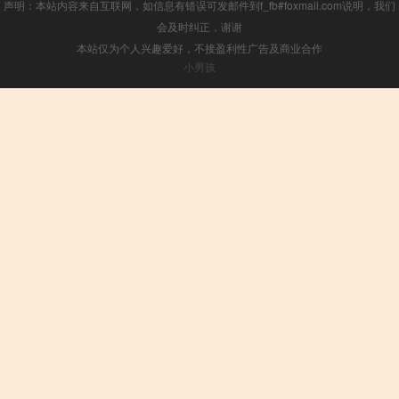
声明：本站内容来自互联网，如信息有错误可发邮件到f_fb#foxmail.com说明，我们
会及时纠正，谢谢
本站仅为个人兴趣爱好，不接盈利性广告及商业合作
小男孩