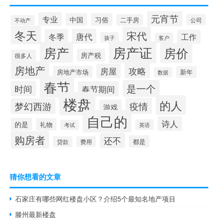
元宵节
专业
中国
习俗
二手房
公司
不动产
冬天
宋代
唐代
冬季
工作
孩子
客户
房产证
房产
房价
房产税
很多人
房地产
攻略
房屋
房地产市场
新年
数据
春节
是一个
时间
春节期间
楼盘
的人
疫情
梦幻西游
游戏
自己的
诗人
的是
礼物
英语
考试
购房者
还不
都是
贷款
费用
猜你想看的文章
石家庄有哪些网红楼盘小区？介绍5个最知名地产项目
滕州最新楼盘