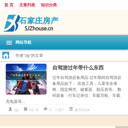
首 页
文章列表
知识分类
网站导航
>
作者“zjy”的文章
自驾游过年带什么东西
过年自驾游必备用品 过年期间自驾游必
备用品如下： 应急工具：儿童安全座
椅、固定网兜、破窗器、胎压表等。 数
码装备：行车记录仪、车载导航、车载
充电器等...
zjy
02-15
0
527
春节2024