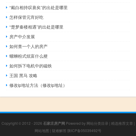
“戴白相持叹衰矣”的出处是哪里
怎样保管元宵好吃
“楚梦秦楼相遇”的出处是哪里
房产中介发展
如何查一个人的房产
螺蛳粉式炫富什么梗
如何拆下电机中的磁铁
王国 黑马 攻略
修改ip地址方法（修改ip地址）
Copyright © 2012 - 2026
石家庄房产网
Powered by
网站分类目录
|
精选推荐文章
|
网站地图
|
疑难解答
陕ICP备05039492号