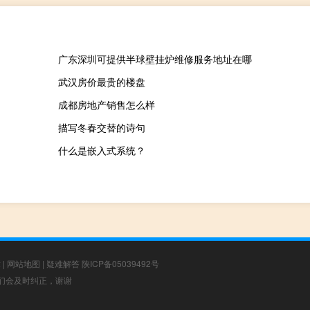
广东深圳可提供半球壁挂炉维修服务地址在哪
武汉房价最贵的楼盘
成都房地产销售怎么样
描写冬春交替的诗句
什么是嵌入式系统？
章
|
网站地图
|
疑难解答
陕ICP备05039492号
，我们会及时纠正，谢谢