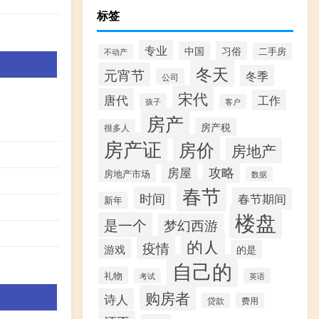
标签
专业
中国
习俗
二手房
不动产
冬天
元宵节
冬季
公司
宋代
唐代
工作
孩子
客户
房产
房产税
很多人
房产证
房价
房地产
攻略
房屋
房地产市场
数据
春节
时间
春节期间
新年
楼盘
是一个
梦幻西游
的人
疫情
游戏
的是
自己的
礼物
英语
考试
购房者
诗人
贷款
费用