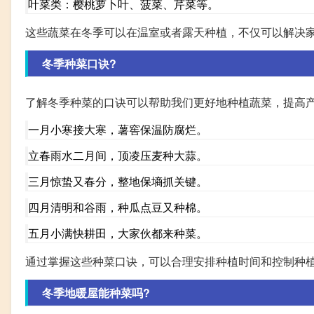
叶菜类：樱桃萝卜叶、菠菜、芹菜等。
这些蔬菜在冬季可以在温室或者露天种植，不仅可以解决
冬季种菜口诀?
了解冬季种菜的口诀可以帮助我们更好地种植蔬菜，提高
一月小寒接大寒，薯窖保温防腐烂。
立春雨水二月间，顶凌压麦种大蒜。
三月惊蛰又春分，整地保墒抓关键。
四月清明和谷雨，种瓜点豆又种棉。
五月小满快耕田，大家伙都来种菜。
通过掌握这些种菜口诀，可以合理安排种植时间和控制种
冬季地暖屋能种菜吗?