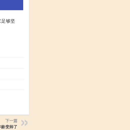
它足够坚
下一篇
年龄变帅了