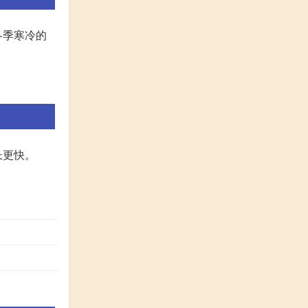
冬季寒冷的
长更快。