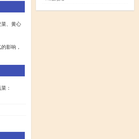
麦菜、黄心
气的影响，
蔬菜：