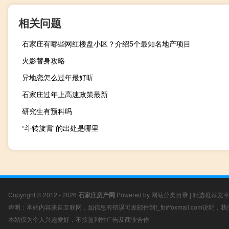
相关问题
石家庄有哪些网红楼盘小区？介绍5个最知名地产项目
火影替身攻略
异地恋怎么过年最好听
石家庄过年上高速政策最新
研究生有预科吗
“斗转旋霄”的出处是哪里
Copyright © 2012 - 2026
石家庄房产网
Powered by
网站分类目录
|
精选推荐文
声明：本站内容来自互联网，如信息有错误可发邮件到f_fb#foxmail.com说明
本站仅为个人兴趣爱好，不接盈利性广告及商业合作