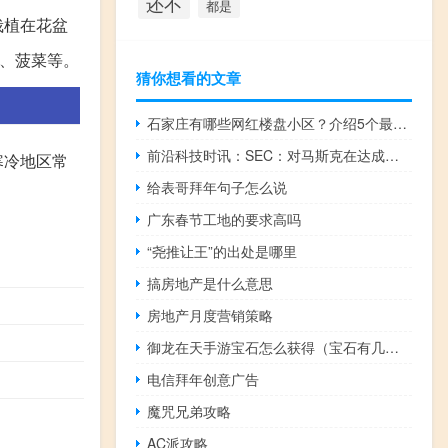
还不
都是
栽植在花盆
、菠菜等。
猜你想看的文章
石家庄有哪些网红楼盘小区？介绍5个最知名地产项目
前沿科技时讯：SEC：对马斯克在达成协议时发布特斯拉推文感到震惊
寒冷地区常
给表哥拜年句子怎么说
广东春节工地的要求高吗
“尧推让王”的出处是哪里
搞房地产是什么意思
房地产月度营销策略
御龙在天手游宝石怎么获得（宝石有几大类 御龙在天手游宝石系统攻略 快吧手游）
电信拜年创意广告
魔咒兄弟攻略
AC派攻略