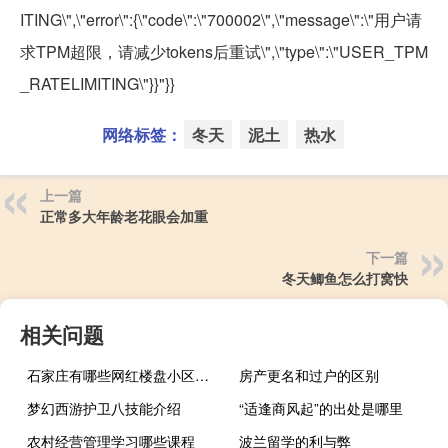
ITING\",\"error\":{\"code\":\"700002\",\"message\":\"用户请
求TPM超限，请减少tokens后重试\",\"type\":\"USER_TPM
_RATELIMITING\"}}"}}
网络标签：
冬天
泥土
热水
上一篇
正常多大年龄老花眼会加重
下一篇
冬天鲫鱼怎么打窝快
相关问题
石家庄有哪些网红楼盘小区？介绍5个最知名地产项目
房产更名和过户的区别
梦幻西游护卫八技能介绍
“适逢商风起”的出处是哪里
农村经营管理学习哪些课程
波兰留学的利与弊