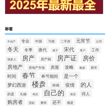
标签
元宵节
专业
中国
习俗
二手房
公司
不动产
冬天
宋代
唐代
冬季
工作
孩子
客户
房产证
房产
房价
房产税
很多人
房地产
攻略
房屋
房地产市场
新年
数据
春节
是一个
时间
春节期间
楼盘
的人
疫情
梦幻西游
游戏
自己的
诗人
的是
礼物
英语
考试
购房者
还不
都是
贷款
费用