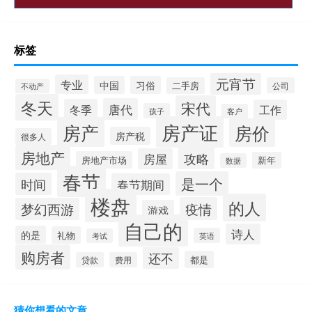
标签
元宵节
专业
中国
习俗
二手房
公司
不动产
冬天
宋代
唐代
冬季
工作
孩子
客户
房产证
房产
房价
房产税
很多人
房地产
攻略
房屋
房地产市场
新年
数据
春节
是一个
时间
春节期间
楼盘
的人
疫情
梦幻西游
游戏
自己的
诗人
的是
礼物
英语
考试
购房者
还不
都是
贷款
费用
猜你想看的文章