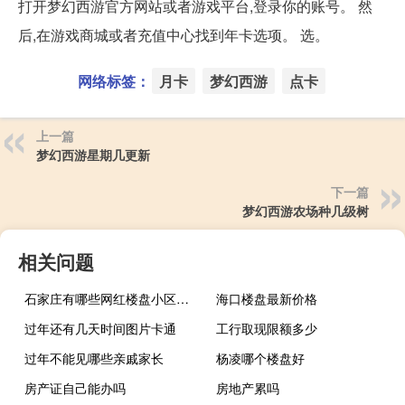
打开梦幻西游官方网站或者游戏平台,登录你的账号。 然
后,在游戏商城或者充值中心找到年卡选项。 选。
网络标签：
月卡
梦幻西游
点卡
上一篇
梦幻西游星期几更新
下一篇
梦幻西游农场种几级树
相关问题
石家庄有哪些网红楼盘小区？介绍5个最知名地产项目
海口楼盘最新价格
过年还有几天时间图片卡通
工行取现限额多少
过年不能见哪些亲戚家长
杨凌哪个楼盘好
房产证自己能办吗
房地产累吗