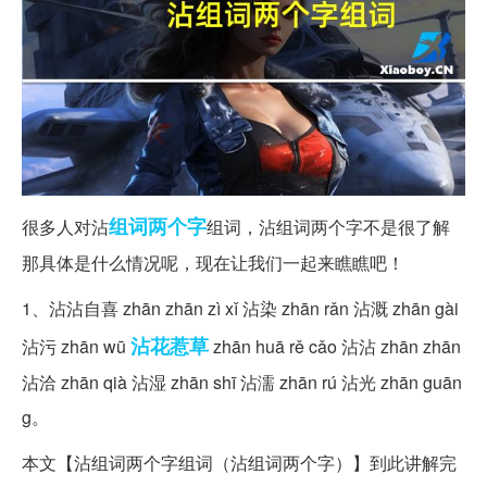
组词
两个字
很多人对沾
组词，沾组词两个字不是很了解
那具体是什么情况呢，现在让我们一起来瞧瞧吧！
1、沾沾自喜 zhān zhān zì xǐ 沾染 zhān rǎn 沾溉 zhān gài
沾花惹草
沾污 zhān wū
zhān huā rě cǎo 沾沾 zhān zhān
沾洽 zhān qià 沾湿 zhān shī 沾濡 zhān rú 沾光 zhān guān
g。
本文【沾组词两个字组词（沾组词两个字）】到此讲解完