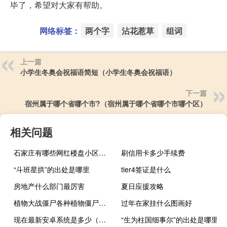
毕了，希望对大家有帮助。
网络标签：
两个字
沾花惹草
组词
上一篇
小学生冬奥会祝福语简短（小学生冬奥会祝福语）
下一篇
宿州属于哪个省哪个市?（宿州属于哪个省哪个市哪个区）
相关问题
石家庄有哪些网红楼盘小区？介绍5个最知名地产项目
刷信用卡多少手续费
“斗班星拱”的出处是哪里
tier4签证是什么
房地产什么部门最厉害
夏日应援攻略
植物大战僵尸各种植物僵尸简介（植物僵尸大战简介）
过年在家挂什么图画好
现在最新安卓系统是多少（安卓最新系统是多少）
“生为柱国细事尔”的出处是哪里