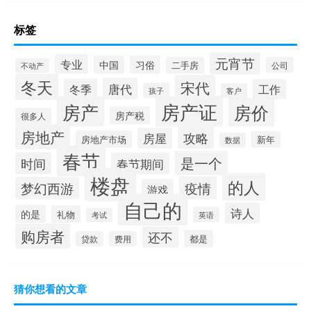
标签
元宵节
专业
中国
习俗
二手房
公司
不动产
冬天
宋代
唐代
冬季
工作
孩子
客户
房产证
房产
房价
房产税
很多人
房地产
攻略
房屋
房地产市场
新年
数据
春节
是一个
时间
春节期间
楼盘
的人
疫情
梦幻西游
游戏
自己的
诗人
的是
礼物
英语
考试
购房者
还不
都是
贷款
费用
猜你想看的文章